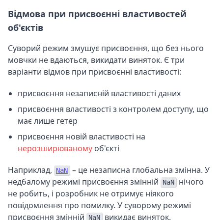
Відмова при присвоєнні властивостей
об'єктів
Суворий режим змушує присвоєння, що без нього
мовчки не вдаються, викидати виняток. Є три
варіанти відмов при присвоєнні властивості:
присвоєння незаписній властивості даних
присвоєння властивості з контролем доступу, що
має лише гетер
присвоєння новій властивості на
нерозширюваному
об'єкті
Наприклад,
– це незаписна глобальна змінна. У
NaN
недбалому режимі присвоєння змінній
нічого
NaN
не робить, і розробник не отримує ніякого
повідомлення про помилку. У суворому режимі
присвоєння змінній
викидає виняток.
NaN