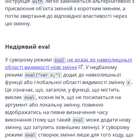
Інструкція
легко замінюється альтернативою з
with
присвоєння об'єкта змінній з коротким іменем, а
потім звертання до відповідної властивості через
цю змінну.
Недірявий eval
У суворому режимі
не додає до навколишньої
eval
області видимості нові змінні
. У недбалому
режимі
додає до навколишньої
eval("var x;")
функції або глобальної області видимості змінну
.
x
Це означає, що, загалом, у функції, що містить
виклик
, кожне ім'я, що не посилається на
eval
аргумент або локальну змінну, повинно
відображатись на певне визначення часу
виконання (тому що такий
може додати нову
eval
змінну, що затулить зовнішню змінну). У суворому
режимі
створює змінні лише для того коду, що
eval