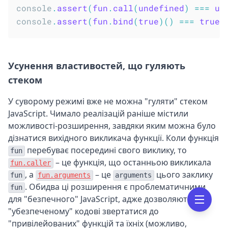
console
.
assert
(
fun
.
call
(
undefined
)
===
un
console
.
assert
(
fun
.
bind
(
true
)
(
)
===
true
)
Усунення властивостей, що гуляють
стеком
У суворому режимі вже не можна "гуляти" стеком
JavaScript. Чимало реалізацій раніше містили
можливості-розширення, завдяки яким можна було
дізнатися вихідного викликача функції. Коли функція
перебуває посередині свого виклику, то
fun
– це функція, що останньою викликала
fun.caller
, а
– це
цього заклику
fun
fun.arguments
arguments
. Обидва ці розширення є проблематичними
fun
для "безпечного" JavaScript, адже дозволяють
"убезпеченому" кодові звертатися до
"привілейованих" функцій та їхніх (можливо,