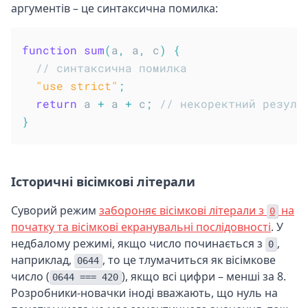
аргументів – це синтаксична помилка:
function
sum
(
a
,
 a
,
 c
)
{
// синтаксична помилка
"use strict"
;
return
 a 
+
 a 
+
 c
;
// некоректний резуль
}
Історичні вісімкові літерали
Суворий режим
забороняє вісімкові літерали з
на
0
початку та вісімкові екранувальні послідовності
. У
недбалому режимі, якщо число починається з
,
0
наприклад,
, то це тлумачиться як вісімкове
0644
число (
), якщо всі цифри – менші за 8.
0644 === 420
Розробники-новачки іноді вважають, що нуль на