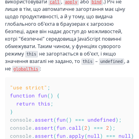
використовувати
,
або
.) Річ не
call
apply
bind
лише в тім, що автоматичне загортання має ціну
щодо продуктивності, а й у тому, що видача
глобального об'єкта в браузерах є загрозою
безпеці, адже він надає доступ до можливостей,
котрі "безпечні" середовища JavaScript повинні
обмежувати. Таким чином, у функціях суворого
режиму
не загортається в об'єкт, і якщо
this
значення взагалі не задано, то
–
, а
this
undefined
не
:
globalThis
"use strict"
;
function
fun
(
)
{
return
this
;
}
console
.
assert
(
fun
(
)
===
undefined
)
;
console
.
assert
(
fun
.
call
(
2
)
===
2
)
;
console
.
assert
(
fun
.
apply
(
null
)
===
null
)
;