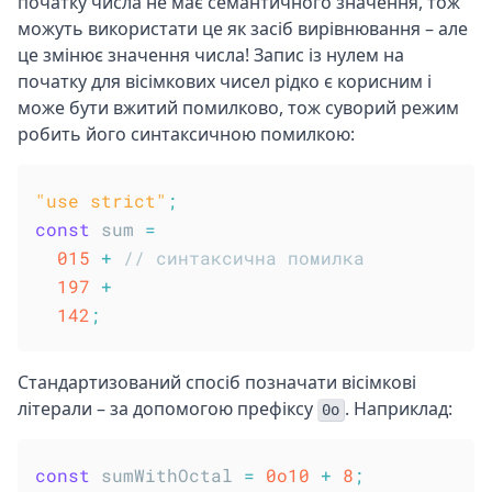
початку числа не має семантичного значення, тож
можуть використати це як засіб вирівнювання – але
це змінює значення числа! Запис із нулем на
початку для вісімкових чисел рідко є корисним і
може бути вжитий помилково, тож суворий режим
робить його синтаксичною помилкою:
"use strict"
;
const
 sum 
=
015
+
// синтаксична помилка
197
+
142
;
Стандартизований спосіб позначати вісімкові
літерали – за допомогою префіксу
. Наприклад:
0o
const
 sumWithOctal 
=
0o10
+
8
;