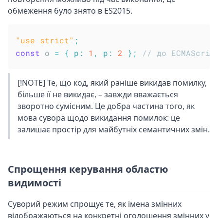
обмеження було знято в ES2015.
"use strict"
;
const
 o 
=
{
p
:
1
,
p
:
2
}
;
// до ECMAScrip
[!NOTE] Те, що код, який раніше викидав помилку,
більше її не викидає, – завжди вважається
зворотно сумісним. Це добра частина того, як
мова сувора щодо викидання помилок: це
залишає простір для майбутніх семантичних змін.
Спрощення керування областю
видимості
Суворий режим спрощує те, як імена змінних
відображаються на конкретні оголошення змінних у