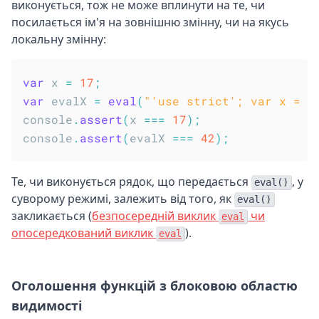
виконується, тож не може вплинути на те, чи
посилається ім'я на зовнішню змінну, чи на якусь
локальну змінну:
var
 x 
=
17
;
var
 evalX 
=
eval
(
"'use strict'; var x = 4
console
.
assert
(
x 
===
17
)
;
console
.
assert
(
evalX 
===
42
)
;
Те, чи виконується рядок, що передається
, у
eval()
суворому режимі, залежить від того, як
eval()
закликається (
безпосередній виклик
чи
eval
опосередкований виклик
).
eval
Оголошення функцій з блоковою областю
видимості