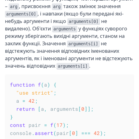
–
, присвоєння
також змінює значення
arg
arg
, і навпаки (якщо були передані які-
arguments[0]
небудь аргументи і якщо
не
arguments[0]
видалено). Об'єкти
у функціях суворого
arguments
режиму зберігають вихідні аргументи, станом на
заклик функції. Значення
не
arguments[i]
відстежують значення відповідних іменованих
аргументів, як і іменовані аргументи не відстежують
значень відповідних
.
arguments[i]
function
f
(
a
)
{
"use strict"
;
  a 
=
42
;
return
[
a
,
 arguments
[
0
]
]
;
}
const
 pair 
=
f
(
17
)
;
console
.
assert
(
pair
[
0
]
===
42
)
;