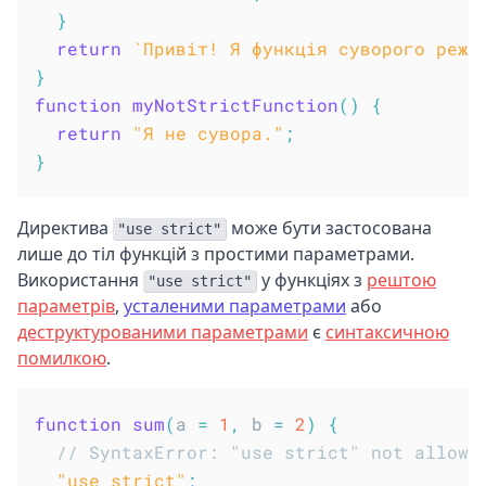
}
return
`
Привіт! Я функція суворого режи
}
function
myNotStrictFunction
(
)
{
return
"Я не сувора."
;
}
Директива
може бути застосована
"use strict"
лише до тіл функцій з простими параметрами.
Використання
у функціях з
рештою
"use strict"
параметрів
,
усталеними параметрами
або
деструктурованими параметрами
є
синтаксичною
помилкою
.
function
sum
(
a 
=
1
,
 b 
=
2
)
{
// SyntaxError: "use strict" not allowe
"use strict"
;