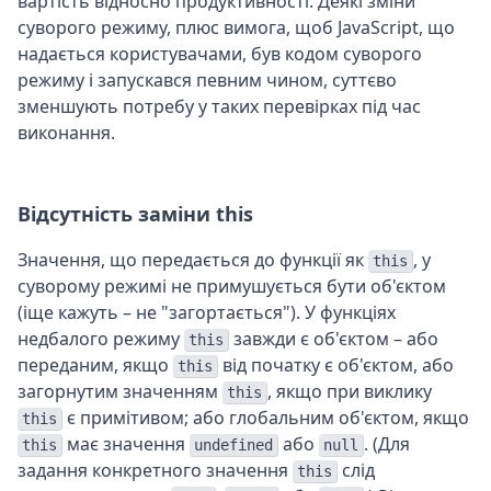
вартість відносно продуктивності. Деякі зміни
суворого режиму, плюс вимога, щоб JavaScript, що
надається користувачами, був кодом суворого
режиму і запускався певним чином, суттєво
зменшують потребу у таких перевірках під час
виконання.
Відсутність заміни this
Значення, що передається до функції як
, у
this
суворому режимі не примушується бути об'єктом
(іще кажуть – не "загортається"). У функціях
недбалого режиму
завжди є об'єктом – або
this
переданим, якщо
від початку є об'єктом, або
this
загорнутим значенням
, якщо при виклику
this
є примітивом; або глобальним об'єктом, якщо
this
має значення
або
. (Для
this
undefined
null
задання конкретного значення
слід
this