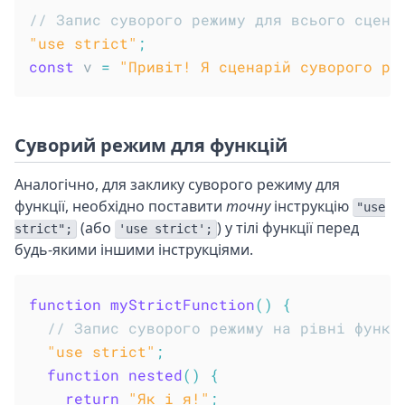
// Запис суворого режиму для всього сцена
"use strict"
;
const
 v 
=
"Привіт! Я сценарій суворого ре
Суворий режим для функцій
Аналогічно, для заклику суворого режиму для
функції, необхідно поставити
точну
інструкцію
"use
(або
) у тілі функції перед
strict";
'use strict';
будь-якими іншими інструкціями.
function
myStrictFunction
(
)
{
// Запис суворого режиму на рівні функц
"use strict"
;
function
nested
(
)
{
return
"Як і я!"
;