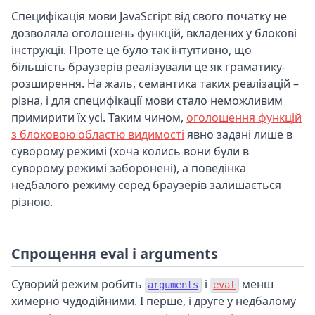
Специфікація мови JavaScript від свого початку не
дозволяла оголошень функцій, вкладених у блокові
інструкції. Проте це було так інтуїтивно, що
більшість браузерів реалізували це як граматику-
розширення. На жаль, семантика таких реалізацій –
різна, і для специфікації мови стало неможливим
примирити їх усі. Таким чином,
оголошення функцій
з блоковою областю видимості
явно задані лише в
суворому режимі (хоча колись вони були в
суворому режимі заборонені), а поведінка
недбалого режиму серед браузерів залишається
різною.
Спрощення eval і arguments
Суворий режим робить
і
менш
arguments
eval
химерно чудодійними. І перше, і друге у недбалому