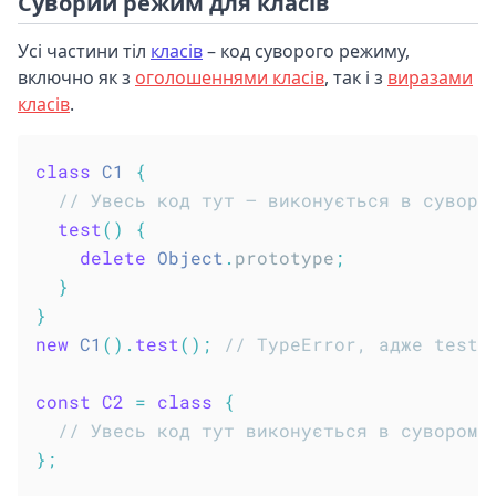
Суворий режим для класів
Усі частини тіл
класів
– код суворого режиму,
включно як з
оголошеннями класів
, так і з
виразами
класів
.
class
C1
{
// Увесь код тут – виконується в суворо
test
(
)
{
delete
Object
.
prototype
;
}
}
new
C1
(
)
.
test
(
)
;
// TypeError, адже test(
const
C2
=
class
{
// Увесь код тут виконується в суворому
}
;