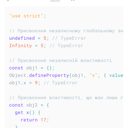
"use strict"
;
// Присвоєння незаписному глобальному зна
undefined
=
5
;
// TypeError
Infinity
=
5
;
// TypeError
// Присвоєння незаписній властивості
const
 obj1 
=
{
}
;
Object
.
defineProperty
(
obj1
,
"x"
,
{
value
:
obj1
.
x 
=
9
;
// TypeError
// Присвоєння властивості, що має лише ге
const
 obj2 
=
{
get
x
(
)
{
return
17
;
}
,