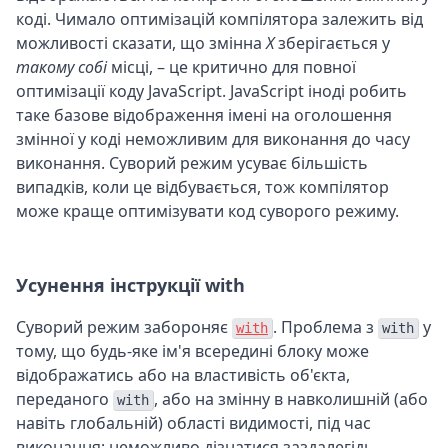
коді. Чимало оптимізацій компілятора залежить від
можливості сказати, що змінна
X
зберігається у
такому собі
місці, – це критично для повної
оптимізації коду JavaScript. JavaScript іноді робить
таке базове відображення імені на оголошення
змінної у коді неможливим для виконання до часу
виконання. Суворий режим усуває більшість
випадків, коли це відбувається, тож компілятор
може краще оптимізувати код суворого режиму.
Усунення інструкції with
Суворий режим забороняє
. Проблема з
у
with
with
тому, що будь-яке ім'я всередині блоку може
відображатись або на властивість об'єкта,
переданого
, або на змінну в навколишній (або
with
навіть глобальній) області видимості, під час
виконання; неможливо дізнатися заздалегідь.