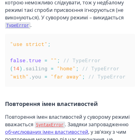
котрою неможливо слідкувати, тож у недбалому
режимі такі спроби присвоєння ігноруються (не
виконуються). У суворому режимі – викидається
.
TypeError
"use strict"
;
false
.
true
=
""
;
// TypeError
(
14
)
.
sailing 
=
"home"
;
// TypeError
"with"
.
you 
=
"far away"
;
// TypeError
Повторення імен властивостей
Повторення імен властивостей у суворому режимі
вважається
. Завдяки запровадженню
SyntaxError
обчислюваних імен властивостей
, у зв'язку з чим
повторення можливо під час виконання, це