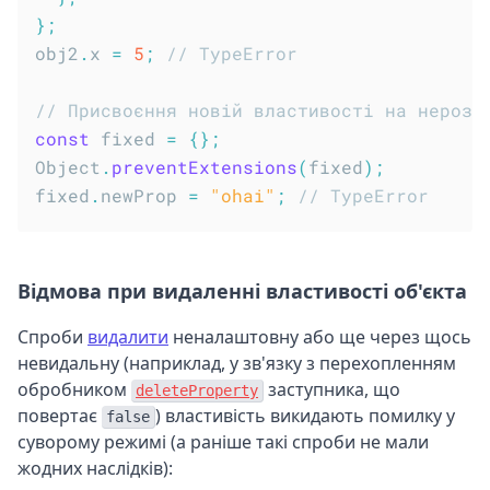
}
;
obj2
.
x 
=
5
;
// TypeError
// Присвоєння новій властивості на нерозш
const
 fixed 
=
{
}
;
Object
.
preventExtensions
(
fixed
)
;
fixed
.
newProp 
=
"ohai"
;
// TypeError
Відмова при видаленні властивості об'єкта
Спроби
видалити
неналаштовну або ще через щось
невидальну (наприклад, у зв'язку з перехопленням
обробником
заступника, що
deleteProperty
повертає
) властивість викидають помилку у
false
суворому режимі (а раніше такі спроби не мали
жодних наслідків):