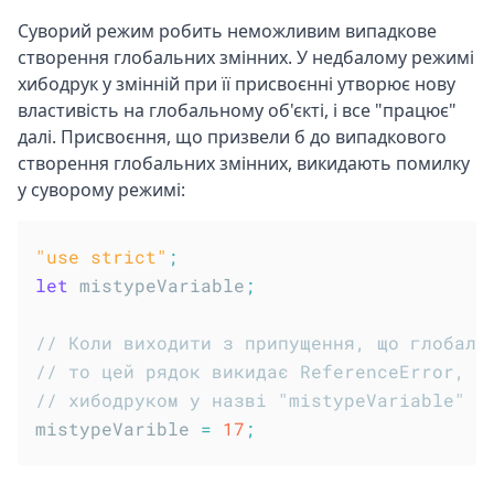
Суворий режим робить неможливим випадкове
створення глобальних змінних. У недбалому режимі
хибодрук у змінній при її присвоєнні утворює нову
властивість на глобальному об'єкті, і все "працює"
далі. Присвоєння, що призвели б до випадкового
створення глобальних змінних, викидають помилку
у суворому режимі:
"use strict"
;
let
 mistypeVariable
;
// Коли виходити з припущення, що глобаль
// то цей рядок викидає ReferenceError, у
// хибодруком у назві "mistypeVariable" (
mistypeVarible 
=
17
;