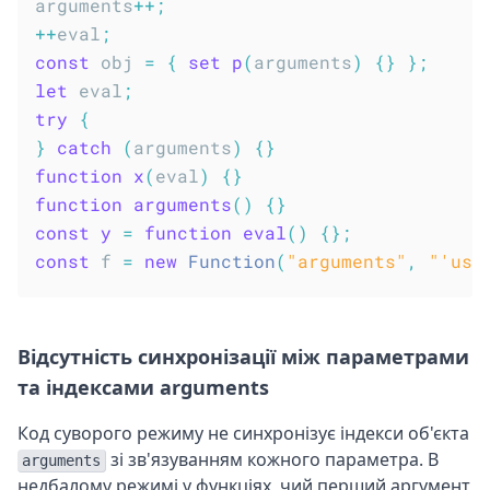
arguments
++
;
++
eval
;
const
 obj 
=
{
set
p
(
arguments
)
{
}
}
;
let
 eval
;
try
{
}
catch
(
arguments
)
{
}
function
x
(
eval
)
{
}
function
arguments
(
)
{
}
const
y
=
function
eval
(
)
{
}
;
const
 f 
=
new
Function
(
"arguments"
,
"'use
Відсутність синхронізації між параметрами
та індексами arguments
Код суворого режиму не синхронізує індекси об'єкта
зі зв'язуванням кожного параметра. В
arguments
недбалому режимі у функціях, чий перший аргумент