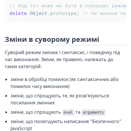
// Код тут може не бути в суворому режимі
delete
Object
.
prototype
;
// Не викине пом
Зміни в суворому режимі
Суворий режим змінює і синтаксис, і поведінку під
час виконання. Зміни, як правило, належать до
таких категорій:
зміни в обробці помилок (як синтаксичних або
помилок часу виконання)
зміни, що спрощують те, як розв'язуються
посилання змінних
зміни, що спрощують
та
eval
arguments
зміни, що полегшують написання "безпечного"
JavaScript