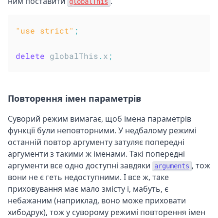
ним поставити
.
globalThis
"use strict"
;
delete
 globalThis
.
x
;
Повторення імен параметрів
Суворий режим вимагає, щоб імена параметрів
функції були неповторними. У недбалому режимі
останній повтор аргументу затуляє попередні
аргументи з такими ж іменами. Такі попередні
аргументи все одно доступні завдяки
, тож
arguments
вони не є геть недоступними. І все ж, таке
приховування має мало змісту і, мабуть, є
небажаним (наприклад, воно може приховати
хибодрук), тож у суворому режимі повторення імен