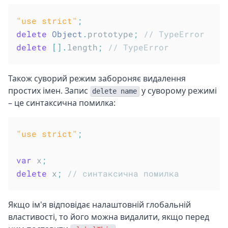
"use strict"
;
delete
Object
.
prototype
;
// TypeError
delete
[
]
.
length
;
// TypeError
Також суворий режим забороняє видалення
простих імен. Запис
у суворому режимі
delete name
– це синтаксична помилка:
"use strict"
;
var
 x
;
delete
 x
;
// синтаксична помилка
Якщо ім'я відповідає налаштовній глобальній
властивості, то його можна видалити, якщо перед