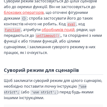
Суворий режим застосовується до
цілих сценаріїв
або до
окремих функцій
. Він не застосовується до
блокових операторів
, що оточені фігурними
дужками
; спроба застосувати його до таких
{}
контекстів нічого не робить. Код
, код
eval
, атрибути
обробників подій
, рядки, що
Function
передаються до
,, та споріднені з ними
setTimeout()
функції є або тілами функцій, або цілими
сценаріями, і закликання суворого режиму в них
працює, як і очікується.
Суворий режим для сценаріїв
Щоб закликати суворий режим для цілого сценарію,
необхідно поставити
точну
інструкцію
"use
(або
) перед будь-якими
strict";
'use strict';
іншими інструкціями.