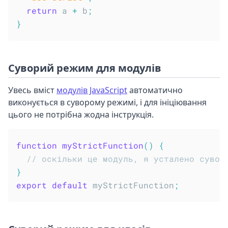
return
 a 
+
 b
;
}
Суворий режим для модулів
Увесь вміст
модулів JavaScript
автоматично
виконується в суворому режимі, і для ініціювання
цього не потрібна жодна інструкція.
function
myStrictFunction
(
)
{
// оскільки це модуль, я усталено сувор
}
export
default
 myStrictFunction
;