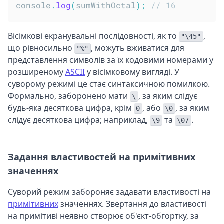
console
.
log
(
sumWithOctal
)
;
// 16
Вісімкові екранувальні послідовності, як то
,
"\45"
що рівносильно
, можуть вживатися для
"%"
представлення символів за їх кодовими номерами у
розширеному
ASCII
у вісімковому вигляді. У
суворому режимі це стає синтаксичною помилкою.
Формально, заборонено мати
, за яким слідує
\
будь-яка десяткова цифра, крім
, або
, за яким
0
\0
слідує десяткова цифра; наприклад,
та
.
\9
\07
Задання властивостей на примітивних
значеннях
Суворий режим забороняє задавати властивості на
примітивних
значеннях. Звертання до властивості
на примітиві неявно створює об'єкт-обгортку, за