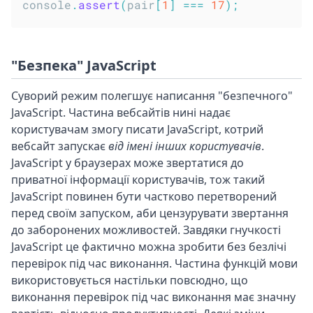
console
.
assert
(
pair
[
1
]
===
17
)
;
"Безпека" JavaScript
Суворий режим полегшує написання "безпечного"
JavaScript. Частина вебсайтів нині надає
користувачам змогу писати JavaScript, котрий
вебсайт запускає
від імені інших користувачів
.
JavaScript у браузерах може звертатися до
приватної інформації користувачів, тож такий
JavaScript повинен бути частково перетворений
перед своїм запуском, аби цензурувати звертання
до заборонених можливостей. Завдяки гнучкості
JavaScript це фактично можна зробити без безлічі
перевірок під час виконання. Частина функцій мови
використовується настільки повсюдно, що
виконання перевірок під час виконання має значну