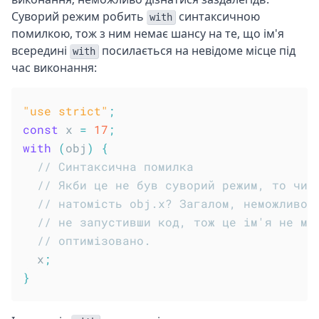
Суворий режим робить
синтаксичною
with
помилкою, тож з ним немає шансу на те, що ім'я
всередині
посилається на невідоме місце під
with
час виконання:
"use strict"
;
const
 x 
=
17
;
with
(
obj
)
{
// Синтаксична помилка
// Якби це не був суворий режим, то чи 
// натомість obj.x? Загалом, неможливо 
// не запустивши код, тож це ім'я не мо
// оптимізовано.
  x
;
}