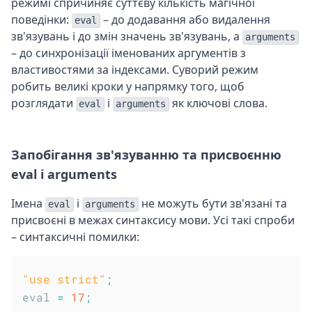
режимі спричиняє суттєву кількість магічної
поведінки:
– до додавання або видалення
eval
зв'язувань і до змін значень зв'язувань, а
arguments
– до синхронізації іменованих аргументів з
властивостями за індексами. Суворий режим
робить великі кроки у напрямку того, щоб
розглядати
і
як ключові слова.
eval
arguments
Запобігання зв'язуванню та присвоєнню
eval і arguments
Імена
і
не можуть бути зв'язані та
eval
arguments
присвоєні в межах синтаксису мови. Усі такі спроби
– синтаксичні помилки:
"use strict"
;
eval 
=
17
;