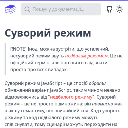
Пошук у документації
Суворий режим
[!NOTE] Іноді можна зустріти, що усталений,
несуворий режим звуть
недбалим режимом
. Це не
офіційний термін, але про нього слід знати,
просто про всяк випадок.
Суворий режим JavaScript – це спосіб
обрати
обмежений варіант JavaScript, таким чином неявно
відмовляючись від "
недбалого режиму
". Суворий
режим – це не просто підмножина: він
навмисно
має
інакшу семантику, ніж звичайний код. Код суворого
режиму та код недбалого режиму можуть
співіснувати, тому сценарії можуть переходити на