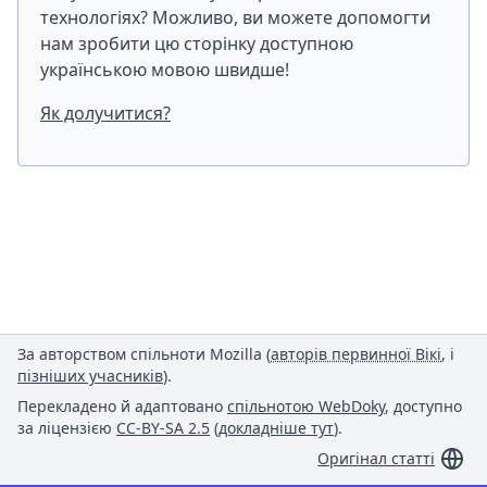
технологіях? Можливо, ви можете допомогти
нам зробити цю сторінку доступною
українською мовою швидше!
Як долучитися?
За авторством спільноти Mozilla (
авторів первинної Вікі
, і
пізніших учасників
).
Перекладено й адаптовано
спільнотою WebDoky
, доступно
за ліцензією
CC-BY-SA 2.5
(
докладніше тут
).
Оригінал статті