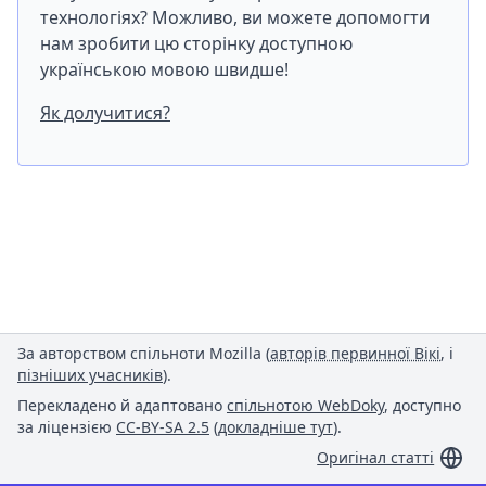
технологіях? Можливо, ви можете допомогти
нам зробити цю сторінку доступною
українською мовою швидше!
Як долучитися?
За авторством спільноти Mozilla (
авторів первинної Вікі
, і
пізніших учасників
).
Перекладено й адаптовано
спільнотою WebDoky
, доступно
за ліцензією
CC-BY-SA 2.5
(
докладніше тут
).
Оригінал статті