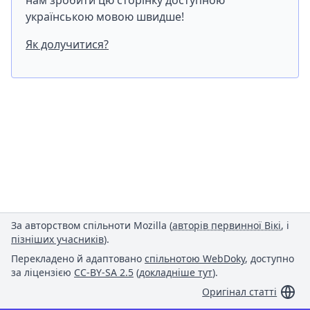
нам зробити цю сторінку доступною
українською мовою швидше!
Як долучитися?
За авторством спільноти Mozilla (
авторів первинної Вікі
, і
пізніших учасників
).
Перекладено й адаптовано
спільнотою WebDoky
, доступно
за ліцензією
CC-BY-SA 2.5
(
докладніше тут
).
Оригінал статті