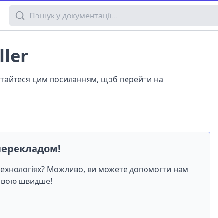
Пошук у документації
ller
истайтеся цим посиланням, щоб перейти на
перекладом!
-технологіях? Можливо, ви можете допомогти нам
мовою швидше!