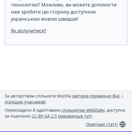
технологіях? Можливо, ви можете допомогти
нам зробити цю сторінку доступною
українською мовою швидше!
Як долучитися?
За авторством спільноти Mozilla (
авторів первинної Вікі
, і
пізніших учасників
).
Перекладено й адаптовано
спільнотою WebDoky
, доступно
за ліцензією
CC-BY-SA 2.5
(
докладніше тут
).
Оригінал статті