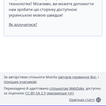
технологіях? Можливо, ви можете допомогти
нам зробити цю сторінку доступною
українською мовою швидше!
Як долучитися?
За авторством спільноти Mozilla (
авторів первинної Вікі
, і
пізніших учасників
).
Перекладено й адаптовано
спільнотою WebDoky
, доступно
за ліцензією
CC-BY-SA 2.5
(
докладніше тут
).
Оригінал статті