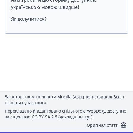
нам зробити цю сторінку доступною
українською мовою швидше!
Як долучитися?
За авторством спільноти Mozilla (
авторів первинної Вікі
, і
пізніших учасників
).
Перекладено й адаптовано
спільнотою WebDoky
, доступно
за ліцензією
CC-BY-SA 2.5
(
докладніше тут
).
Оригінал статті