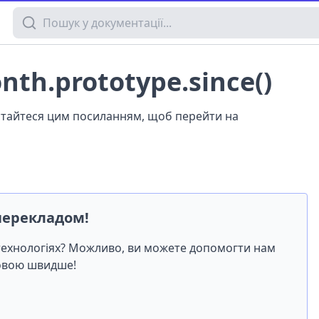
Пошук у документації
nth.prototype.since()
истайтеся цим посиланням, щоб перейти на
перекладом!
-технологіях? Можливо, ви можете допомогти нам
мовою швидше!