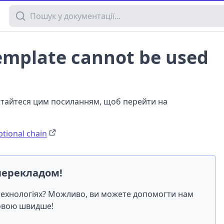
Пошук у документації
emplate cannot be used
истайтеся цим посиланням, щоб перейти на
tional chain
перекладом!
-технологіях? Можливо, ви можете допомогти нам
мовою швидше!