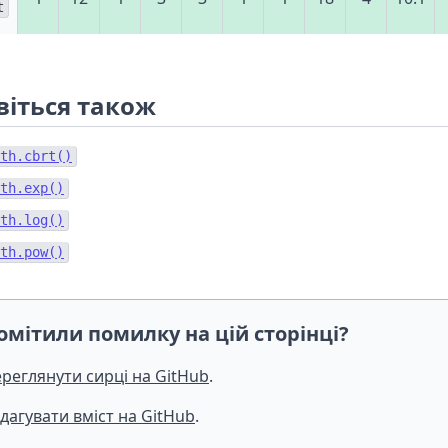
t
віться також
th.cbrt()
th.exp()
th.log()
th.pow()
омітили помилку на цій сторінці?
реглянути сирці на GitHub
.
дагувати вміст на GitHub
.