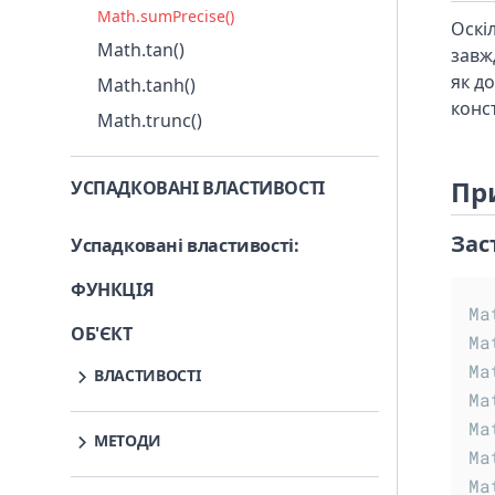
Math.sumPrecise()
Оскі
Math.tan()
завж
як д
Math.tanh()
конс
Math.trunc()
Пр
УСПАДКОВАНІ ВЛАСТИВОСТІ
Зас
Успадковані властивості
:
ФУНКЦІЯ
Ma
ОБ'ЄКТ
Ma
Ma
ВЛАСТИВОСТІ
Ma
Object.prototype.__proto__
Ma
МЕТОДИ
Object.prototype.constructor
Ma
Object.prototype.__defineGetter__()
Ma