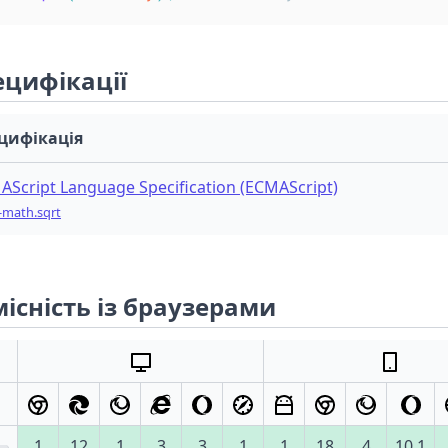
ецифікації
цифікація
AScript Language Specification (ECMAScript)
-math.sqrt
існість із браузерами
1
12
1
3
3
1
1
18
4
10.1