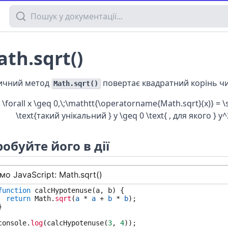
Пошук у документації
th.sqrt()
ичний метод
повертає квадратний корінь чи
Math.sqrt()
\forall x \geq 0,\;\mathtt{\operatorname{Math.sqrt}(x)} = \
\text{такий унікальний } y \geq 0 \text{ , для якого } y^
обуйте його в дії