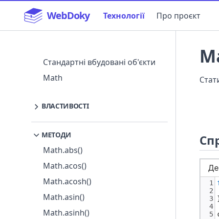
WebDoky
Технології
Про проєкт
Ma
Навігація
Стандартні вбудовані об'єкти
Math
Стат
ВЛАСТИВОСТІ
Math.E
МЕТОДИ
Math.LN10
Спр
Math.abs()
Math.LN2
Math.acos()
Math.LOG10E
Math.acosh()
Math.LOG2E
Math.asin()
Math.PI
Math.asinh()
Math.SQRT1_2