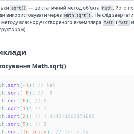
льки
— це статичний метод об'єкта
, його п
sqrt()
Math
ди використовувати через
. Не слід звертат
Math.sqrt()
о методу власноруч створеного екземпляра
(
н
Math
Math
труктором).
иклади
тосування Math.sqrt()
th
.
sqrt
(
-
1
)
;
// NaN
th
.
sqrt
(
-
0
)
;
// -0
th
.
sqrt
(
0
)
;
// 0
th
.
sqrt
(
1
)
;
// 1
th
.
sqrt
(
2
)
;
// 1.414213562373095
th
.
sqrt
(
9
)
;
// 3
th
.
sqrt
(
Infinity
)
;
// Infinity