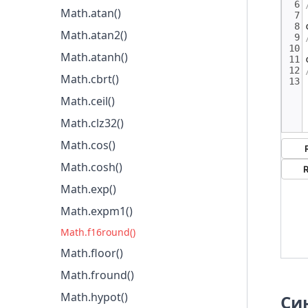
Math.atan()
Math.SQRT2
Math.atan2()
Math.atanh()
Math.cbrt()
Math.ceil()
Math.clz32()
Math.cos()
Math.cosh()
Math.exp()
Math.expm1()
Math.f16round()
Math.floor()
Math.fround()
Math.hypot()
Си