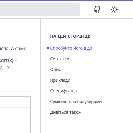
НА ЦІЙ СТОРІНЦІ:
сла. А саме
Спробуйте його в дії
Синтаксис
sqrt{x} =
2 = x
Опис
Приклади
Специфікації
Сумісність із браузерами
Дивіться також