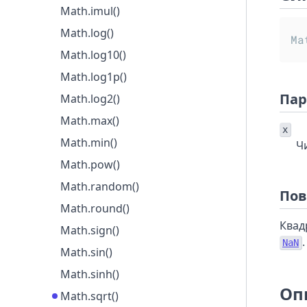
Math.imul()
Math.log()
Ma
Math.log10()
Math.log1p()
Пар
Math.log2()
Math.max()
x
Math.min()
Ч
Math.pow()
Math.random()
Пов
Math.round()
Квад
Math.sign()
.
NaN
Math.sin()
Math.sinh()
Оп
Math.sqrt()