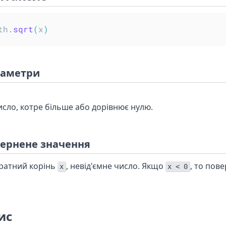
th
.
sqrt
(
x
)
аметри
исло, котре більше або дорівнює нулю.
ернене значення
ратний корінь
, невід'ємне число. Якщо
, то пов
x
x < 0
ис