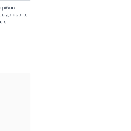
отрібно
ись до нього,
е є