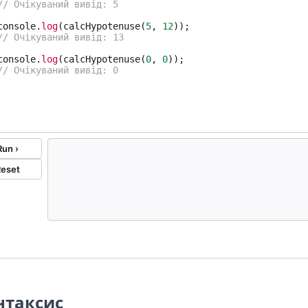
нтаксис