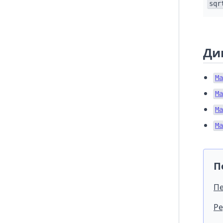
sqr
Ди
Ma
Ma
Ma
Ma
П
Пе
Ре