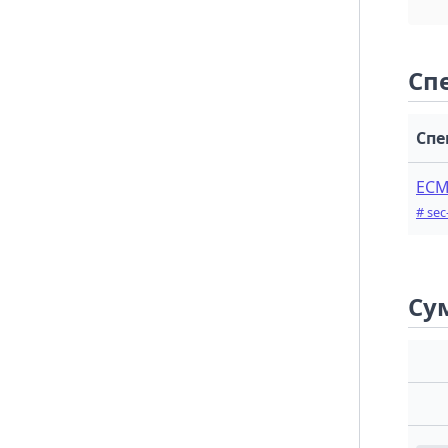
Object.prototype.__defineSetter__()
Object.prototype.__lookupGetter__()
Object.prototype.__lookupSetter__()
Сп
Object.prototype.hasOwnProperty()
Object.prototype.isPrototypeOf()
Спе
Object.prototype.propertyIsEnumerable()
Object.prototype.toLocaleString()
ECM
# sec
Object.prototype.toString()
Object.prototype.valueOf()
Сум