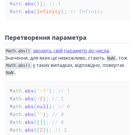
Math
.
abs
(
1
)
;
// 1
Math
.
abs
(
Infinity
)
;
// Infinity
Перетворення параметра
зводить свій параметр до числа
.
Math.abs()
Значення, для яких це неможливо, стають
, тож
NaN
у таких випадках, відповідно, повертає
Math.abs()
.
NaN
Math
.
abs
(
"-1"
)
;
// 1
Math
.
abs
(
-
2
)
;
// 2
Math
.
abs
(
null
)
;
// 0
Math
.
abs
(
""
)
;
// 0
Math
.
abs
(
[
]
)
;
// 0
Math
.
abs
(
[
2
]
)
;
// 2