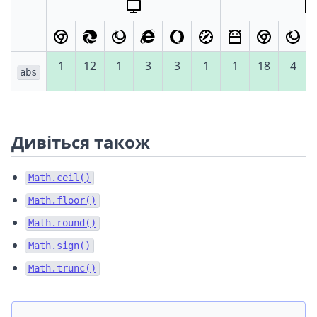
1
12
1
3
3
1
1
18
4
abs
Дивіться також
Math.ceil()
Math.floor()
Math.round()
Math.sign()
Math.trunc()