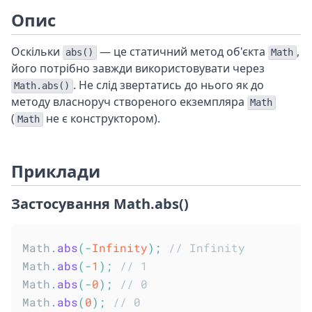
Опис
Оскільки
— це статичний метод об'єкта
,
abs()
Math
його потрібно завжди використовувати через
. Не слід звертатись до нього як до
Math.abs()
методу власноруч створеного екземпляра
Math
(
не є конструктором).
Math
Приклади
Застосування Math.abs()
Math
.
abs
(
-
Infinity
)
;
// Infinity
Math
.
abs
(
-
1
)
;
// 1
Math
.
abs
(
-
0
)
;
// 0
Math
.
abs
(
0
)
;
// 0