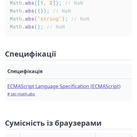
Math
.
abs
(
[
1
,
2
]
)
;
// NaN
Math
.
abs
(
{
}
)
;
// NaN
Math
.
abs
(
"string"
)
;
// NaN
Math
.
abs
(
)
;
// NaN
Специфікації
Специфікація
ECMAScript Language Specification (ECMAScript)
# sec-math.abs
Сумісність із браузерами