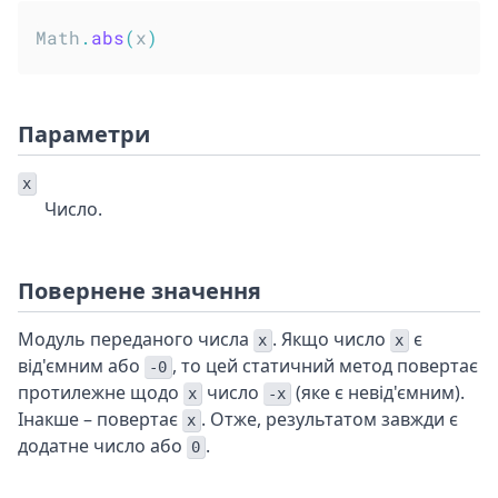
Math
.
abs
(
x
)
Параметри
x
Число.
Повернене значення
Модуль переданого числа
. Якщо число
є
x
x
від'ємним або
, то цей статичний метод повертає
-0
протилежне щодо
число
(яке є невід'ємним).
x
-x
Інакше – повертає
. Отже, результатом завжди є
x
додатне число або
.
0