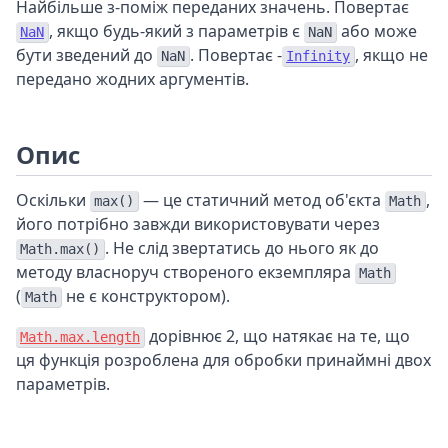
Найбільше з-поміж переданих значень. Повертає
, якщо будь-який з параметрів є
або може
NaN
NaN
бути зведений до
. Повертає -
, якщо не
NaN
Infinity
передано жодних аргументів.
Опис
Оскільки
— це статичний метод об'єкта
,
max()
Math
його потрібно завжди використовувати через
. Не слід звертатись до нього як до
Math.max()
методу власноруч створеного екземпляра
Math
(
не є конструктором).
Math
дорівнює 2, що натякає на те, що
Math.max.length
ця функція розроблена для обробки принаймні двох
параметрів.