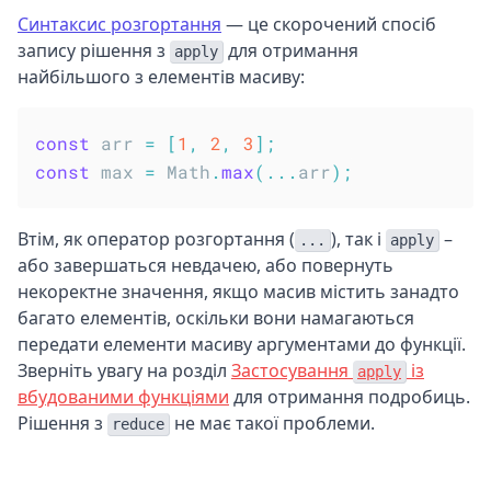
Синтаксис розгортання
— це скорочений спосіб
запису рішення з
для отримання
apply
найбільшого з елементів масиву:
const
 arr 
=
[
1
,
2
,
3
]
;
const
 max 
=
 Math
.
max
(
...
arr
)
;
Втім, як оператор розгортання (
), так і
–
...
apply
або завершаться невдачею, або повернуть
некоректне значення, якщо масив містить занадто
багато елементів, оскільки вони намагаються
передати елементи масиву аргументами до функції.
Зверніть увагу на розділ
Застосування
із
apply
вбудованими функціями
для отримання подробиць.
Рішення з
не має такої проблеми.
reduce