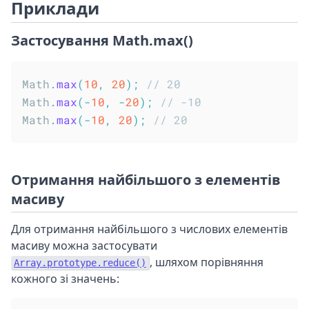
Приклади
Застосування Math.max()
Math
.
max
(
10
,
20
)
;
// 20
Math
.
max
(
-
10
,
-
20
)
;
// -10
Math
.
max
(
-
10
,
20
)
;
// 20
Отримання найбільшого з елементів
масиву
Для отримання найбільшого з числових елементів
масиву можна застосувати
, шляхом порівняння
Array.prototype.reduce()
кожного зі значень: