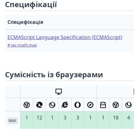
Специфікації
Специфікація
ECMAScript Language Specification (ECMAScript)
# sec-math.max
Сумісність із браузерами
1
12
1
3
3
1
1
18
4
max