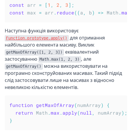
const
 arr 
=
[
1
,
2
,
3
]
;
const
 max 
=
 arr
.
reduce
(
(
a
,
 b
)
=>
 Math
.
max
Наступна функція використовує
для отримання
Function.prototype.apply()
найбільшого елемента масиву. Виклик
еквівалентний
getMaxOfArray([1, 2, 3])
застосуванню
, але
Math.max(1, 2, 3)
можна використовувати на
getMaxOfArray()
програмно сконструйованих масивах. Такий підхід
слід застосовувати лише на масивах з відносно
невеликою кількістю елементів.
function
getMaxOfArray
(
numArray
)
{
return
 Math
.
max
.
apply
(
null
,
 numArray
)
;
}