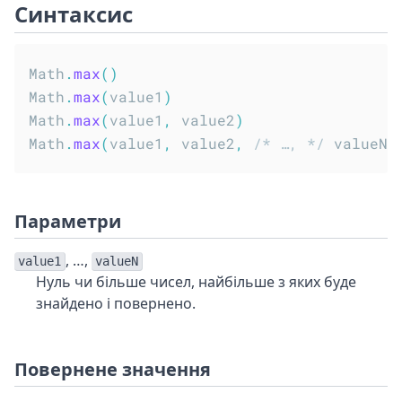
Синтаксис
Math
.
max
(
)
Math
.
max
(
value1
)
Math
.
max
(
value1
,
 value2
)
Math
.
max
(
value1
,
 value2
,
/* …, */
 valueN
)
Параметри
, …,
value1
valueN
Нуль чи більше чисел, найбільше з яких буде
знайдено і повернено.
Повернене значення