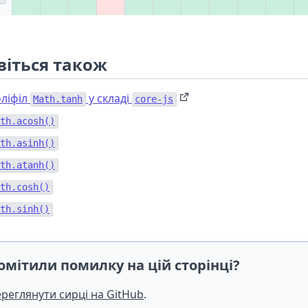
віться також
ліфіл
у складі
Math.tanh
core-js
th.acosh()
th.asinh()
th.atanh()
th.cosh()
th.sinh()
омітили помилку на цій сторінці?
реглянути сирці на GitHub
.