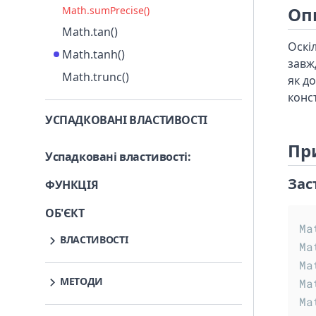
Оп
Math.sumPrecise()
Math.tan()
Оскі
Math.tanh()
завж
Math.trunc()
як д
конс
УСПАДКОВАНІ ВЛАСТИВОСТІ
Пр
Успадковані властивості
:
Зас
ФУНКЦІЯ
ОБ'ЄКТ
Ma
ВЛАСТИВОСТІ
Ma
Object.prototype.__proto__
Ma
МЕТОДИ
Object.prototype.constructor
Ma
Ma
Object.prototype.__defineGetter__()