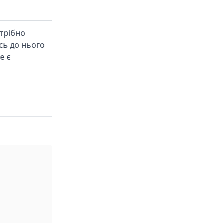
отрібно
ись до нього
е є