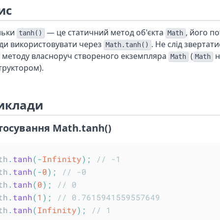
ис
льки
— це статичний метод об'єкта
, його п
tanh()
Math
ди використовувати через
. Не слід звертат
Math.tanh()
о методу власноруч створеного екземпляра
(
н
Math
Math
труктором).
иклади
тосування Math.tanh()
th
.
tanh
(
-
Infinity
)
;
// -1
th
.
tanh
(
-
0
)
;
// -0
th
.
tanh
(
0
)
;
// 0
th
.
tanh
(
1
)
;
// 0.7615941559557649
th
.
tanh
(
Infinity
)
;
// 1