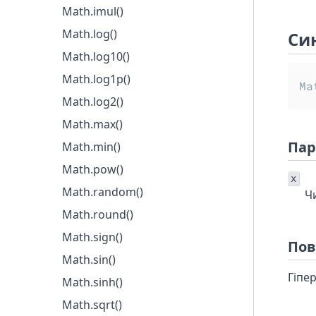
Math.imul()
Math.log()
Си
Math.log10()
Math.log1p()
Ma
Math.log2()
Math.max()
Пар
Math.min()
Math.pow()
x
Math.random()
Ч
Math.round()
Math.sign()
Пов
Math.sin()
Гіпе
Math.sinh()
Math.sqrt()