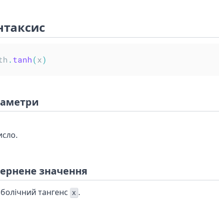
нтаксис
th
.
tanh
(
x
)
аметри
исло.
ернене значення
рболічний тангенс
.
x