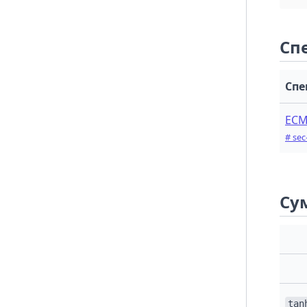
Object.prototype.__defineSetter__()
Object.prototype.__lookupGetter__()
Сп
Object.prototype.__lookupSetter__()
Object.prototype.hasOwnProperty()
Спе
Object.prototype.isPrototypeOf()
Object.prototype.propertyIsEnumerable()
ECM
Object.prototype.toLocaleString()
# se
Object.prototype.toString()
Object.prototype.valueOf()
Сум
tan