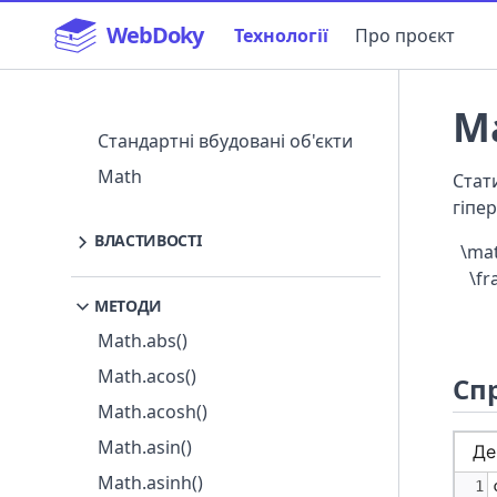
WebDoky
Технології
Про проєкт
Ma
Навігація
Стандартні вбудовані об'єкти
Math
Стат
гіпе
ВЛАСТИВОСТІ
\mat
Math.E
\fr
МЕТОДИ
Math.LN10
Math.abs()
Math.LN2
Math.acos()
Math.LOG10E
Спр
Math.acosh()
Math.LOG2E
Math.asin()
Math.PI
Math.asinh()
Math.SQRT1_2