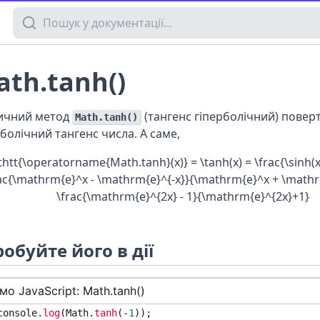
Пошук у документації
th.tanh()
ичний метод
(тангенс гіперболічний) повер
Math.tanh()
рболічний тангенс числа. А саме,
htt{\operatorname{Math.tanh}(x)} = \tanh(x) = \frac{\sinh(x)
ac{\mathrm{e}^x - \mathrm{e}^{-x}}{\mathrm{e}^x + \mathr
\frac{\mathrm{e}^{2x} - 1}{\mathrm{e}^{2x}+1}
обуйте його в дії