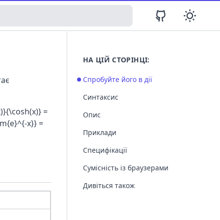
НА ЦІЙ СТОРІНЦІ:
тає
Спробуйте його в дії
Синтаксис
}{\cosh(x)} =
Опис
m{e}^{-x}} =
Приклади
Специфікації
Сумісність із браузерами
Дивіться також