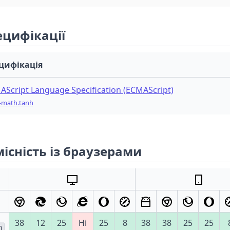
ецифікації
цифікація
AScript Language Specification (ECMAScript)
c-math.tanh
існість із браузерами
38
12
25
Ні
25
8
38
38
25
25
h