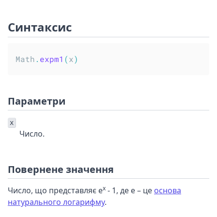
Синтаксис
Math
.
expm1
(
x
)
Параметри
x
Число.
Повернене значення
x
Число, що представляє e
- 1, де e – це
основа
натурального логарифму
.