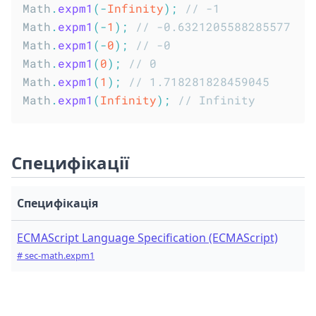
Math
.
expm1
(
-
Infinity
)
;
// -1
Math
.
expm1
(
-
1
)
;
// -0.6321205588285577
Math
.
expm1
(
-
0
)
;
// -0
Math
.
expm1
(
0
)
;
// 0
Math
.
expm1
(
1
)
;
// 1.718281828459045
Math
.
expm1
(
Infinity
)
;
// Infinity
Специфікації
Специфікація
ECMAScript Language Specification (ECMAScript)
# sec-math.expm1