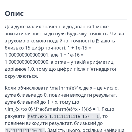
Опис
Для дуже малих значень
x
додавання 1 може
знизити чи звести до нуля будь-яку точність. Числа
з рухомою комою подвійної точності в JS дають
близько 15 цифр точності. 1 + 1e-15 =
1.000000000000001, але 1 + 1e-16 =
1.000000000000000, а отже – у такій арифметиці
дорівнює 1.0, тому що цифри після п'ятнадцятої
округляються.
Коли обчислювати
\mathrm{e}^x
, де x – це число,
дуже близьке до 0, повинен виходити результат,
дуже близький до 1 + x, тому що
\lim_{x \to 0} \frac{\mathrm{e}^x - 1}{x} = 1
. Якщо
рахувати
, то
Math.exp(1.1111111111e-15) - 1
повинен виходити результат, близький до
. Замість цього, оскільки найвища
1.1111111111e-15