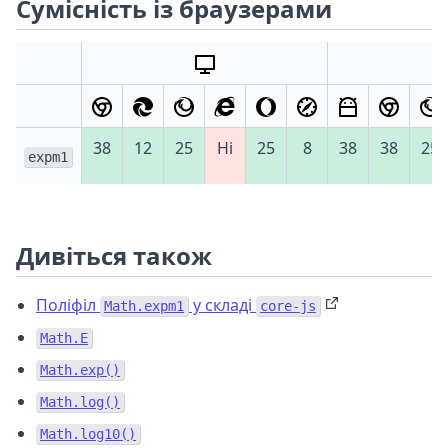
Сумісність із браузерами
38
12
25
Ні
25
8
38
38
25
expm1
Дивіться також
Поліфіл
у складі
Math.expm1
core-js
Math.E
Math.exp()
Math.log()
Math.log10()