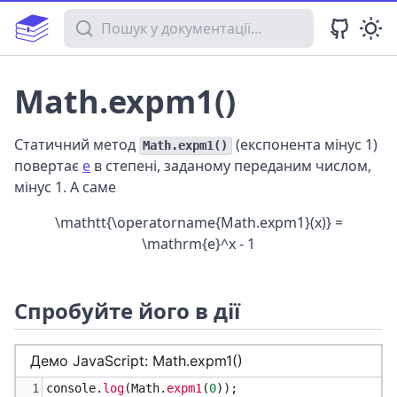
Пошук у документації
Math.expm1()
Статичний метод
(експонента мінус 1)
Math.expm1()
повертає
e
в степені, заданому переданим числом,
мінус 1. А саме
\mathtt{\operatorname{Math.expm1}(x)} =
\mathrm{e}^x - 1
Спробуйте його в дії