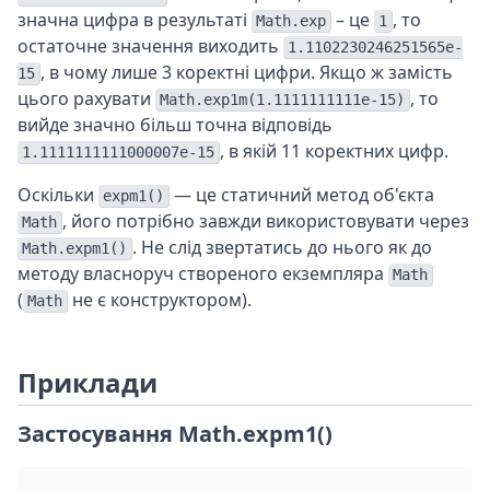
значна цифра в результаті
– це
, то
Math.exp
1
остаточне значення виходить
1.1102230246251565e-
, в чому лише 3 коректні цифри. Якщо ж замість
15
цього рахувати
, то
Math.exp1m(1.1111111111e-15)
вийде значно більш точна відповідь
, в якій 11 коректних цифр.
1.1111111111000007e-15
Оскільки
— це статичний метод об'єкта
expm1()
, його потрібно завжди використовувати через
Math
. Не слід звертатись до нього як до
Math.expm1()
методу власноруч створеного екземпляра
Math
(
не є конструктором).
Math
Приклади
Застосування Math.expm1()