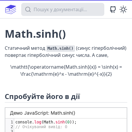
Пошук у документації
Math.sinh()
Статичний метод
(синус гіперболічний)
Math.sinh()
повертає гіперболічний синус числа. А саме,
\mathtt{\operatorname{Math.sinh}(x)} = \sinh(x) =
\frac{\mathrm{e}^x - \mathrm{e}^{-x}}{2}
Спробуйте його в дії