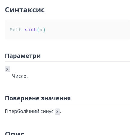
Синтаксис
Math
.
sinh
(
x
)
Параметри
x
Число.
Повернене значення
Гіперболічний синус
.
x
Опис