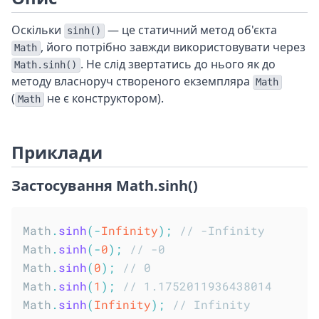
Оскільки
— це статичний метод об'єкта
sinh()
, його потрібно завжди використовувати через
Math
. Не слід звертатись до нього як до
Math.sinh()
методу власноруч створеного екземпляра
Math
(
не є конструктором).
Math
Приклади
Застосування Math.sinh()
Math
.
sinh
(
-
Infinity
)
;
// -Infinity
Math
.
sinh
(
-
0
)
;
// -0
Math
.
sinh
(
0
)
;
// 0
Math
.
sinh
(
1
)
;
// 1.1752011936438014
Math
.
sinh
(
Infinity
)
;
// Infinity