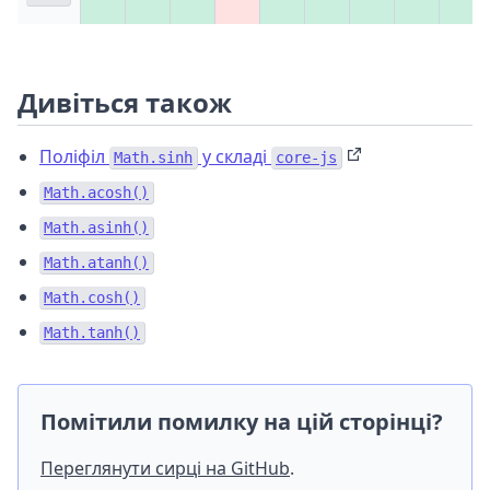
Дивіться також
Поліфіл
у складі
Math.sinh
core-js
Math.acosh()
Math.asinh()
Math.atanh()
Math.cosh()
Math.tanh()
Помітили помилку на цій сторінці?
Переглянути сирці на GitHub
.