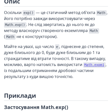
Опис
Оскільки
— це статичний метод об'єкта
,
exp()
Math
його потрібно завжди використовувати через
. Не слід звертатись до нього як до
Math.exp()
методу власноруч створеного екземпляра
Math
(
не є конструктором).
Math
Майте на увазі, що число
, піднесене до степеня,
e
дуже близького до 0, буде дуже близьким до 1 та
страждатиме від втрати точності. В такому випадку,
можливо, варто натомість використати
,
Math.expm1
із подальшим отриманням дробової частини
результату з куди вищою точністю.
Приклади
Застосування Math.exp()