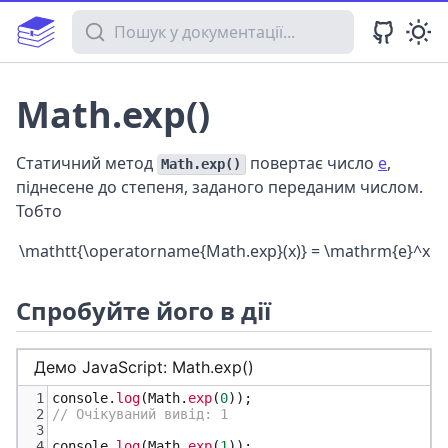
Пошук у документації
Math.exp()
Статичний метод
повертає число
e
,
Math.exp()
піднесене до степеня, заданого переданим числом.
Тобто
\mathtt{\operatorname{Math.exp}(x)} = \mathrm{e}^x
Спробуйте його в дії