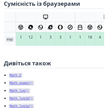
Сумісність із браузерами
1
12
1
3
3
1
1
18
4
exp
Дивіться також
Math.E
Math.expm1()
Math.log()
Math.log10()
Math.log1p()