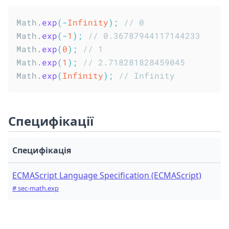
Math
.
exp
(
-
Infinity
)
;
// 0
Math
.
exp
(
-
1
)
;
// 0.36787944117144233
Math
.
exp
(
0
)
;
// 1
Math
.
exp
(
1
)
;
// 2.718281828459045
Math
.
exp
(
Infinity
)
;
// Infinity
Специфікації
Специфікація
ECMAScript Language Specification (ECMAScript)
# sec-math.exp