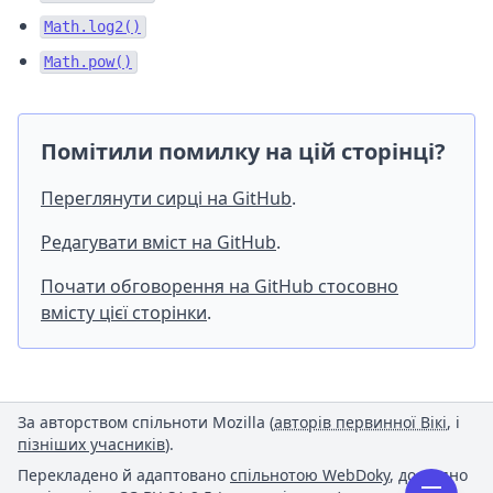
Math.log2()
Math.pow()
Помітили помилку на цій сторінці?
Переглянути сирці на GitHub
.
Редагувати вміст на GitHub
.
Почати обговорення на GitHub стосовно
вмісту цієї сторінки
.
За авторством спільноти Mozilla (
авторів первинної Вікі
, і
пізніших учасників
).
Перекладено й адаптовано
спільнотою WebDoky
, доступно