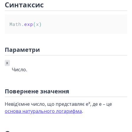
Синтаксис
Math
.
exp
(
x
)
Параметри
x
Число.
Повернене значення
x
Невід'ємне число, що представляє e
, де e – це
основа натурального логарифма
.