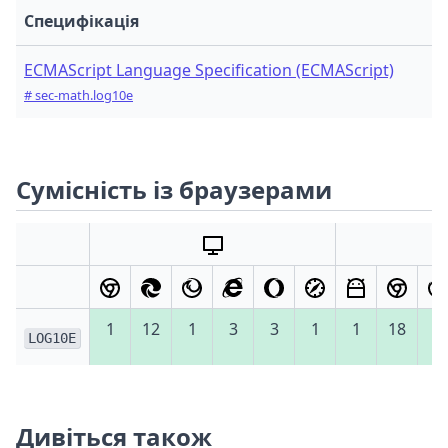
Специфікація
ECMAScript Language Specification (ECMAScript)
# sec-math.log10e
Сумісність із браузерами
1
12
1
3
3
1
1
18
4
LOG10E
Дивіться також