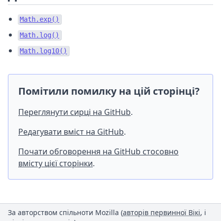
Math.exp()
Math.log()
Math.log10()
Помітили помилку на цій сторінці?
Переглянути сирці на GitHub
.
Редагувати вміст на GitHub
.
Почати обговорення на GitHub стосовно
вмісту цієї сторінки
.
За авторством спільноти Mozilla (
авторів первинної Вікі
, і