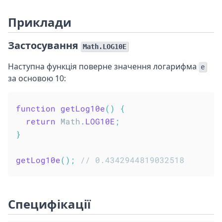
Приклади
Застосування
Math.LOG10E
Наступна функція поверне значення логарифма
e
за основою 10:
function
getLog10e
(
)
{
return
 Math
.
LOG10E
;
}
getLog10e
(
)
;
// 0.4342944819032518
Специфікації