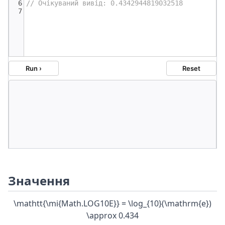
Значення
\mathtt{\mi{Math.LOG10E}} = \log_{10}(\mathrm{e})
\approx 0.434