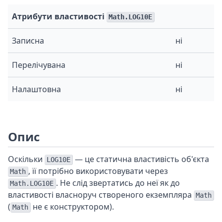
Атрибути властивості
Math.LOG10E
Записна
ні
Перелічувана
ні
Налаштовна
ні
Опис
Оскільки
— це статична властивість об'єкта
LOG10E
, її потрібно використовувати через
Math
. Не слід звертатись до неї як до
Math.LOG10E
властивості власноруч створеного екземпляра
Math
(
не є конструктором).
Math