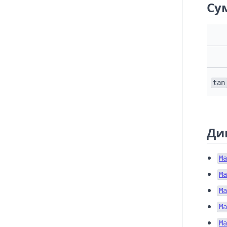
Сум
tan
Ди
Ma
Ma
Ma
Ma
Ma