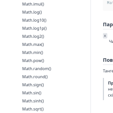
Ma
Math.imul()
Math.log()
Math.log10()
Пар
Math.log1p()
x
Math.log2()
Ч
Math.max()
Math.min()
Пов
Math.pow()
Math.random()
Танг
Math.round()
Пр
Math.sign()
не
Math.sin()
ск
Math.sinh()
Math.sqrt()