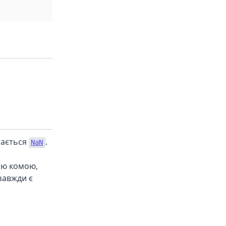
тається
.
NaN
ою комою,
завжди є