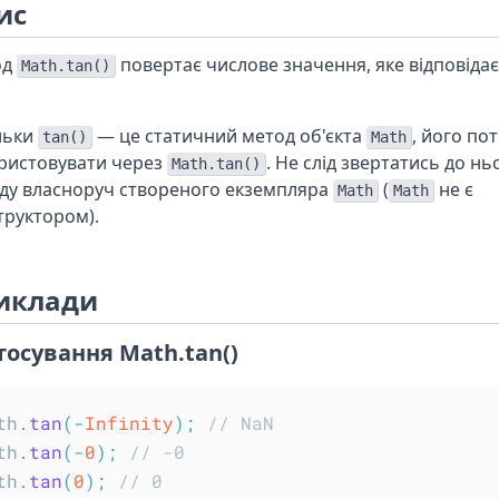
ис
од
повертає числове значення, яке відповідає
Math.tan()
льки
— це статичний метод об'єкта
, його по
tan()
Math
ристовувати через
. Не слід звертатись до нь
Math.tan()
ду власноруч створеного екземпляра
(
не є
Math
Math
труктором).
иклади
тосування Math.tan()
th
.
tan
(
-
Infinity
)
;
// NaN
th
.
tan
(
-
0
)
;
// -0
th
.
tan
(
0
)
;
// 0