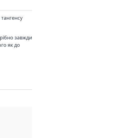
 тангенсу
трібно завжди
ого як до