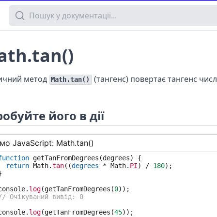
Пошук у документації
th.tan()
ичний метод
(тангенс) повертає тангенс числ
Math.tan()
обуйте його в дії