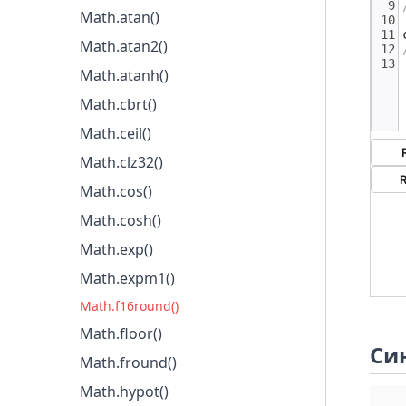
Math.atan()
Math.SQRT2
Math.atan2()
Math.atanh()
Math.cbrt()
Math.ceil()
Math.clz32()
Math.cos()
Math.cosh()
Math.exp()
Math.expm1()
Math.f16round()
Math.floor()
Си
Math.fround()
Math.hypot()