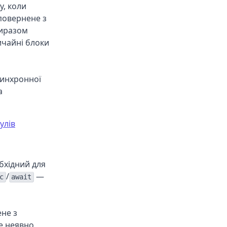
, коли
повернене з
виразом
ичайні блоки
синхронної
а
улів
бхідний для
/
—
c
await
не з
е неявно