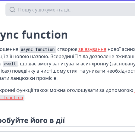
Пошук у документації
ync function
лошення
створює
зв'язування
нової асин
async function
ції з її новою назвою. Всередині її тіла дозволене вжива
а
, що дає змогу записувати асинхронну (заснован
await
ісах) поведінку в чистішому стилі та уникати необхідност
вати ланцюжки промісів.
хронні функції також можна оголошувати за допомогою
.
c function
обуйте його в дії