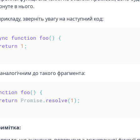
рнуте в нього.
прикладу, зверніть увагу на наступний код:
ync
function
foo
(
)
{
return
1
;
є аналогічним до такого фрагмента:
nction
foo
(
)
{
return
 Promise
.
resolve
(
1
)
;
имітка: