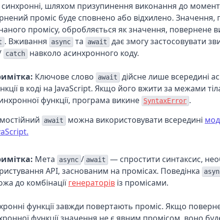
 синхронні, шляхом призупинення виконання до моменту
рнений проміс буде сповнено або відхилено. Значення, 
наного промісу, обробляється як значення, повернене 
. Вживання
та
дає змогу застосовувати зв
t
async
await
/
навколо асинхронного коду.
catch
имітка:
Ключове слово
дійсне лише всередині а
await
нкції в коді на JavaScript. Якщо його вжити за межами тіл
инхронної функції, програма викине
.
SyntaxError
мостійний
можна використовувати всередині
мод
await
vaScript.
имітка:
Мета
/
— спростити синтаксис, нео
async
await
ристування API, заснованим на промісах. Поведінка
asyn
ожа до комбінації
генераторів
із промісами.
e]
хронні функції завжди повертають проміс. Якщо поверне
хронної функції значення не є явним промісом, воно буд