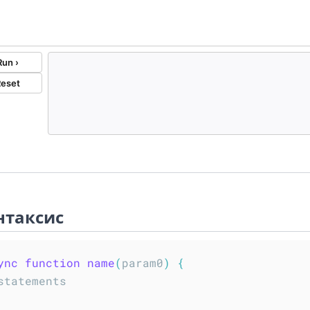
нтаксис
ync
function
name
(
param0
)
{