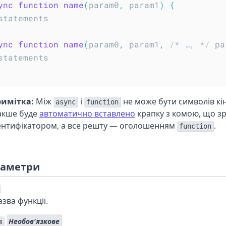
ync
function
name
(
param0
,
 param1
)
{
ync
function
name
(
param0
,
 param1
,
/* …, */
 pa
имітка:
Між
і
не може бути символів кін
async
function
акше буде
автоматично вставлено
крапку з комою, що з
ентифікатором, а все решту — оголошенням
.
function
аметри
зва функції.
Необов'язкове
m