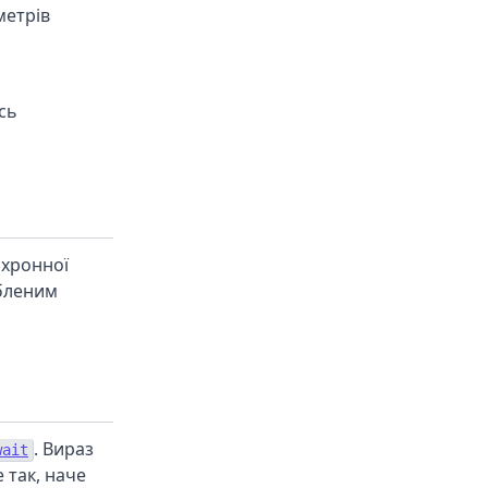
метрів
сь
нхронної
обленим
. Вираз
wait
 так, наче