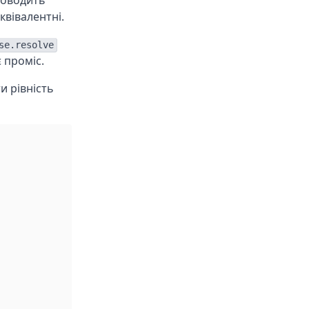
поводить
еквівалентні.
se.resolve
 проміс.
 рівність