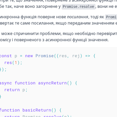
при те, що значення, повернене з асинхронної функції 
бе так, наче воно загорнене у
, вони не 
Promise.resolve
инхронна функція поверне нове
посилання
, тоді як
Promi
вертає те саме посилання, якщо переданим значенням є
 може спричинити проблеми, якщо необхідно перевірити
омісу і поверненого з асинхронної функції значення.
const
 p 
=
new
Promise
(
(
res
,
 rej
)
=>
{
res
(
1
)
;
}
)
;
async
function
asyncReturn
(
)
{
return
 p
;
}
function
basicReturn
(
)
{
return
 Promise
.
resolve
(
p
)
;