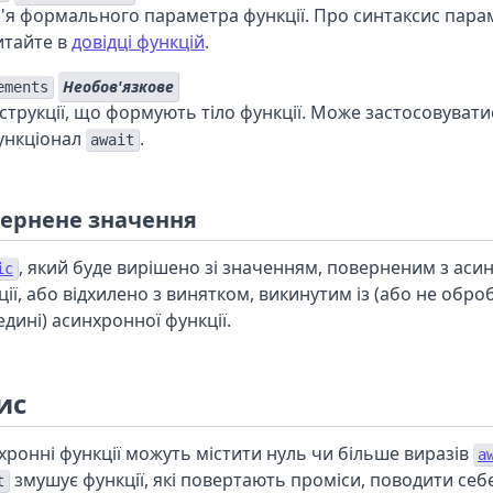
м'я формального параметра функції. Про синтаксис пара
итайте в
довідці функцій
.
Необов'язкове
ements
нструкції, що формують тіло функції. Може застосовувати
ункціонал
.
await
ернене значення
, який буде вирішено зі значенням, поверненим з аси
іс
ції, або відхилено з винятком, викинутим із (або не обр
едині) асинхронної функції.
ис
хронні функції можуть містити нуль чи більше виразів
a
змушує функції, які повертають проміси, поводити себе
t