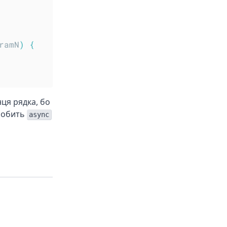
ramN
)
{
ця рядка, бо
робить
async