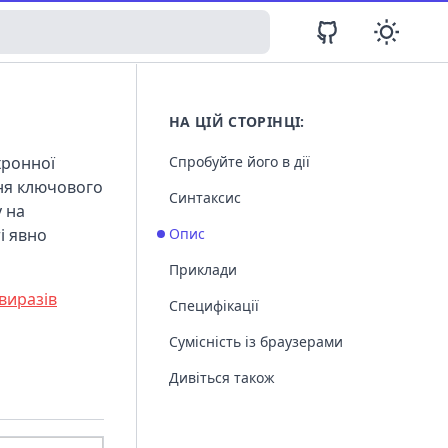
НА ЦІЙ СТОРІНЦІ:
хронної
Спробуйте його в дії
ння ключового
Синтаксис
у на
і явно
Опис
Приклади
виразів
Специфікації
Сумісність із браузерами
Дивіться також