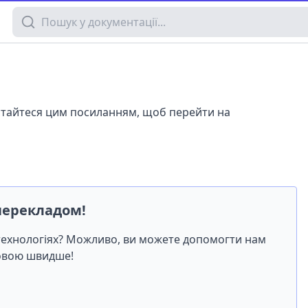
Пошук у документації
истайтеся цим посиланням, щоб перейти на
перекладом!
-технологіях? Можливо, ви можете допомогти нам
мовою швидше!