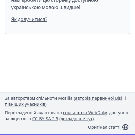
нам зробити цю сторінку доступною
українською мовою швидше!
Як долучитися?
За авторством спільноти Mozilla (
авторів первинної Вікі
, і
пізніших учасників
).
Перекладено й адаптовано
спільнотою WebDoky
, доступно
за ліцензією
CC-BY-SA 2.5
(
докладніше тут
).
Оригінал статті