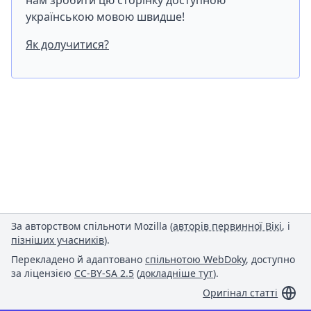
нам зробити цю сторінку доступною
українською мовою швидше!
Як долучитися?
За авторством спільноти Mozilla (
авторів первинної Вікі
, і
пізніших учасників
).
Перекладено й адаптовано
спільнотою WebDoky
, доступно
за ліцензією
CC-BY-SA 2.5
(
докладніше тут
).
Оригінал статті