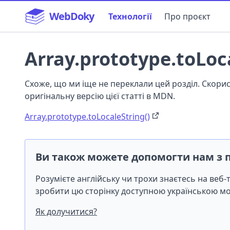
WebDoky
Технології
Про проєкт
Array.prototype.toLoc
Схоже, що ми іще не переклали цей розділ. Скор
оригінальну версію цієї статті в MDN.
Array.prototype.toLocaleString()
Ви також можете допомогти нам з 
Розумієте англійську чи трохи знаєтесь на веб
зробити цю сторінку доступною українською 
Як долучитися?