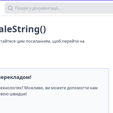
Пошук у документації
aleString()
истайтеся цим посиланням, щоб перейти на
перекладом!
-технологіях? Можливо, ви можете допомогти нам
мовою швидше!