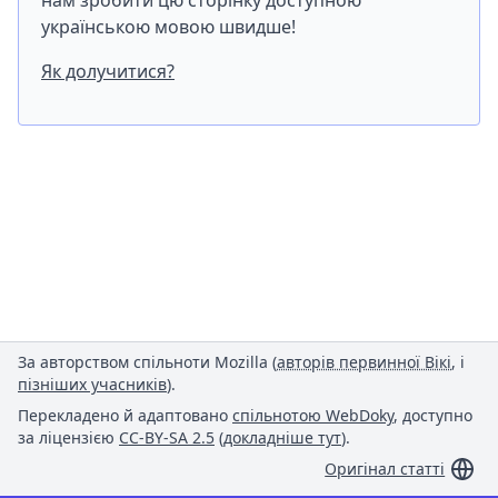
нам зробити цю сторінку доступною
українською мовою швидше!
Як долучитися?
За авторством спільноти Mozilla (
авторів первинної Вікі
, і
пізніших учасників
).
Перекладено й адаптовано
спільнотою WebDoky
, доступно
за ліцензією
CC-BY-SA 2.5
(
докладніше тут
).
Оригінал статті