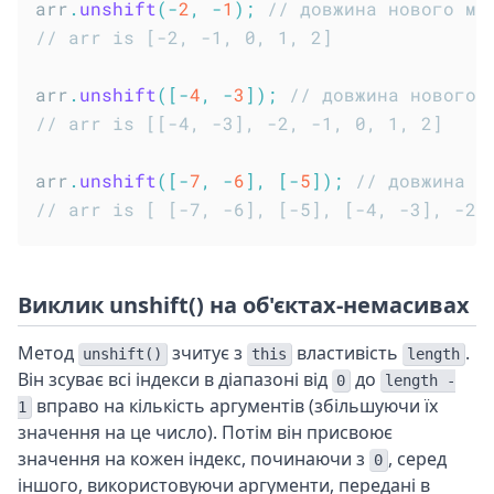
arr
.
unshift
(
-
2
,
-
1
)
;
// довжина нового ма
// arr is [-2, -1, 0, 1, 2]
arr
.
unshift
(
[
-
4
,
-
3
]
)
;
// довжина нового 
// arr is [[-4, -3], -2, -1, 0, 1, 2]
arr
.
unshift
(
[
-
7
,
-
6
]
,
[
-
5
]
)
;
// довжина н
// arr is [ [-7, -6], [-5], [-4, -3], -2,
Виклик unshift() на об'єктах-немасивах
Метод
зчитує з
властивість
.
unshift()
this
length
Він зсуває всі індекси в діапазоні від
до
0
length -
вправо на кількість аргументів (збільшуючи їх
1
значення на це число). Потім він присвоює
значення на кожен індекс, починаючи з
, серед
0
іншого, використовуючи аргументи, передані в