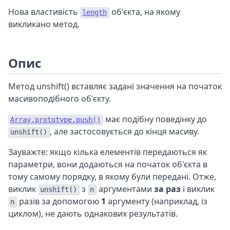
Нова властивість
об'єкта, на якому
length
викликано метод.
Опис
Метод unshift() вставляє задані значення на початок
масивоподібного об'єкту.
має подібну поведінку до
Array.prototype.push()
, але застосовується до кінця масиву.
unshift()
Зауважте: якщо кілька елементів передаються як
параметри, вони додаються на початок об'єкта в
тому самому порядку, в якому були передані. Отже,
виклик
з
аргументами
за раз
і виклик
unshift()
n
разів за допомогою
1
аргументу (наприклад, із
n
циклом), не дають однакових результатів.