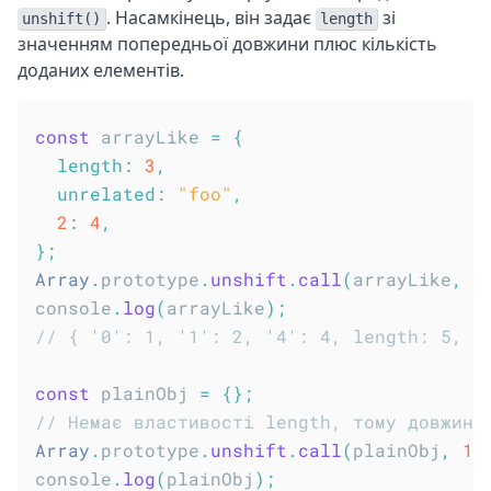
. Насамкінець, він задає
зі
unshift()
length
значенням попередньої довжини плюс кількість
доданих елементів.
const
 arrayLike 
=
{
length
:
3
,
unrelated
:
"foo"
,
2
:
4
,
}
;
Array
.
prototype
.
unshift
.
call
(
arrayLike
,
1
console
.
log
(
arrayLike
)
;
// { '0': 1, '1': 2, '4': 4, length: 5, u
const
 plainObj 
=
{
}
;
// Немає властивості length, тому довжина
Array
.
prototype
.
unshift
.
call
(
plainObj
,
1
,
console
.
log
(
plainObj
)
;