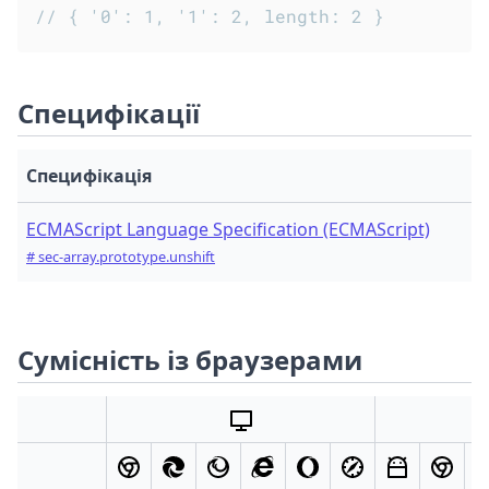
// { '0': 1, '1': 2, length: 2 }
Специфікації
Специфікація
ECMAScript Language Specification (ECMAScript)
# sec-array.prototype.unshift
Сумісність із браузерами