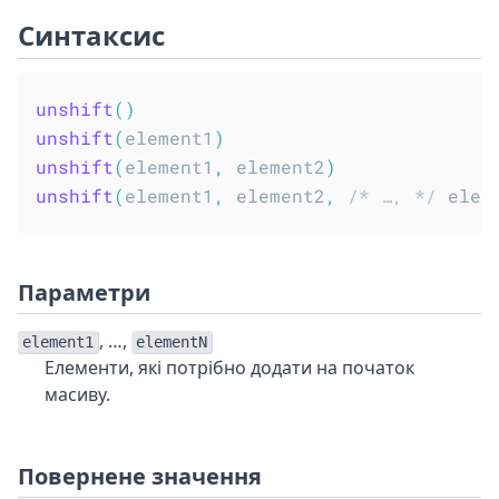
Синтаксис
unshift
(
)
unshift
(
element1
)
unshift
(
element1
,
 element2
)
unshift
(
element1
,
 element2
,
/* …, */
 elem
Параметри
, …,
element1
elementN
Елементи, які потрібно додати на початок
масиву.
Повернене значення