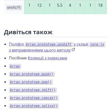
1
12
1
5.5
4
1
1
18
unshift
Дивіться також
Поліфіл
у складі
Array.prototype.unshift
core-js
з виправленнями цього методу
Посібник
Колекції з індексами
Array
Array.prototype.push()
Array.prototype.pop()
Array.prototype.shift()
Array.prototype.concat()
Array.prototype.splice()