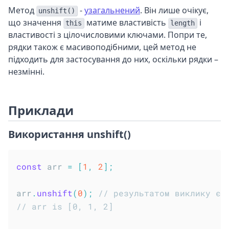
Метод
-
узагальнений
. Він лише очікує,
unshift()
що значення
матиме властивість
і
this
length
властивості з цілочисловими ключами. Попри те,
рядки також є масивоподібними, цей метод не
підходить для застосування до них, оскільки рядки –
незмінні.
Приклади
Використання unshift()
const
 arr 
=
[
1
,
2
]
;
arr
.
unshift
(
0
)
;
// результатом виклику є 
// arr is [0, 1, 2]