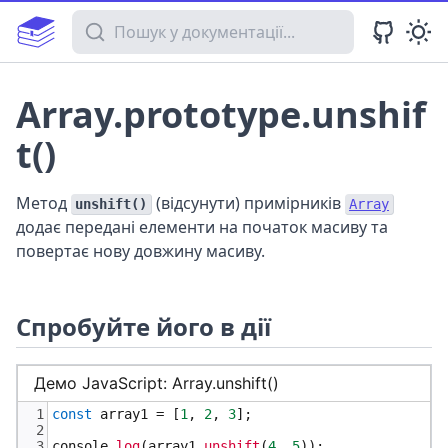
Пошук у документації
Array.prototype.unshif
t()
Метод
(відсунути) примірників
unshift()
Array
додає передані елементи на початок масиву та
повертає нову довжину масиву.
Спробуйте його в дії