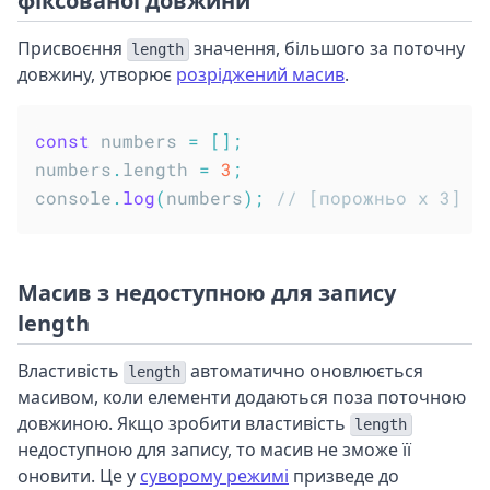
фіксованої довжини
Присвоєння
значення, більшого за поточну
length
довжину, утворює
розріджений масив
.
const
 numbers 
=
[
]
;
numbers
.
length 
=
3
;
console
.
log
(
numbers
)
;
// [порожньо x 3]
Масив з недоступною для запису
length
Властивість
автоматично оновлюється
length
масивом, коли елементи додаються поза поточною
довжиною. Якщо зробити властивість
length
недоступною для запису, то масив не зможе її
оновити. Це у
суворому режимі
призведе до