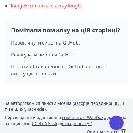
RangeError: invalid array length
Помітили помилку на цій сторінці?
Переглянути сирці на GitHub
.
Редагувати вміст на GitHub
.
Почати обговорення на GitHub стосовно
вмісту цієї сторінки
.
За авторством спільноти Mozilla (
авторів первинної Вікі
, і
пізніших учасників
).
Перекладено й адаптовано
спільнотою WebDoky
, доступно
за ліцензією
CC-BY-SA 2.5
(
докладніше тут
).
Оригінал статті