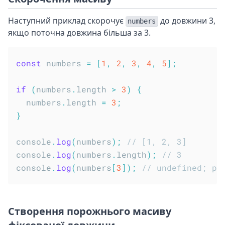
Наступний приклад скорочує
до довжини 3,
numbers
якщо поточна довжина більша за 3.
const
 numbers 
=
[
1
,
2
,
3
,
4
,
5
]
;
if
(
numbers
.
length 
>
3
)
{
  numbers
.
length 
=
3
;
}
console
.
log
(
numbers
)
;
// [1, 2, 3]
console
.
log
(
numbers
.
length
)
;
// 3
console
.
log
(
numbers
[
3
]
)
;
// undefined; ре
Створення порожнього масиву