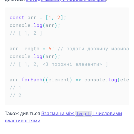
const
 arr 
=
[
1
,
2
]
;
console
.
log
(
arr
)
;
// [ 1, 2 ]
arr
.
length 
=
5
;
// задати довжину масива 
console
.
log
(
arr
)
;
// [ 1, 2, <3 порожні елементи> ]
arr
.
forEach
(
(
element
)
=>
 console
.
log
(
elem
// 1
// 2
Також дивіться
Взаємини між
і числовими
length
властивостями
.