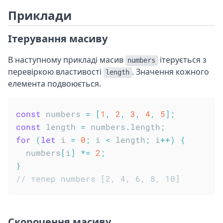
Приклади
Ітерування масиву
В наступному прикладі масив
ітерується з
numbers
перевіркою властивості
. Значення кожного
length
елемента подвоюється.
const
 numbers 
=
[
1
,
2
,
3
,
4
,
5
]
;
const
 length 
=
 numbers
.
length
;
for
(
let
 i 
=
0
;
 i 
<
 length
;
 i
++
)
{
  numbers
[
i
]
*=
2
;
}
// тепер numbers [2, 4, 6, 8, 10]
Скорочення масиву