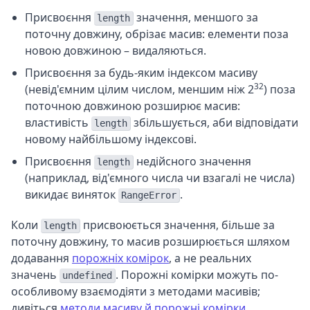
Присвоєння
значення, меншого за
length
поточну довжину, обрізає масив: елементи поза
новою довжиною – видаляються.
Присвоєння за будь-яким індексом масиву
32
(невід'ємним цілим числом, меншим ніж 2
) поза
поточною довжиною розширює масив:
властивість
збільшується, аби відповідати
length
новому найбільшому індексові.
Присвоєння
недійсного значення
length
(наприклад, від'ємного числа чи взагалі не числа)
викидає виняток
.
RangeError
Коли
присвоюється значення, більше за
length
поточну довжину, то масив розширюється шляхом
додавання
порожніх комірок
, а не реальних
значень
. Порожні комірки можуть по-
undefined
особливому взаємодіяти з методами масивів;
дивіться
методи масиву й порожні комірки
.