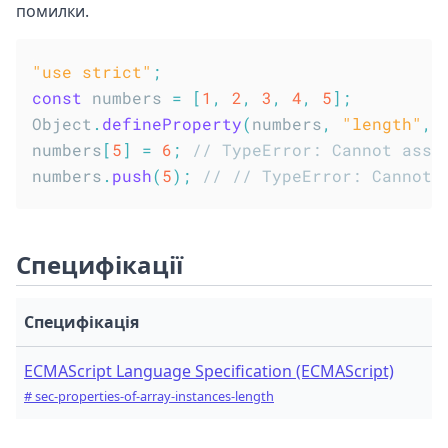
помилки.
"use strict"
;
const
 numbers 
=
[
1
,
2
,
3
,
4
,
5
]
;
Object
.
defineProperty
(
numbers
,
"length"
,
numbers
[
5
]
=
6
;
// TypeError: Cannot assi
numbers
.
push
(
5
)
;
// // TypeError: Cannot 
Специфікації
Специфікація
ECMAScript Language Specification (ECMAScript)
# sec-properties-of-array-instances-length