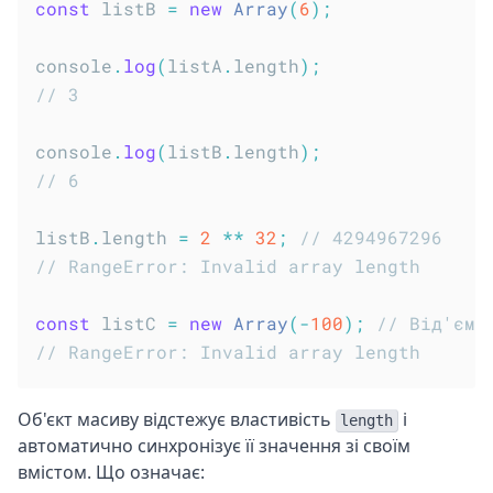
const
 listB 
=
new
Array
(
6
)
;
console
.
log
(
listA
.
length
)
;
// 3
console
.
log
(
listB
.
length
)
;
// 6
listB
.
length 
=
2
**
32
;
// 4294967296
// RangeError: Invalid array length
const
 listC 
=
new
Array
(
-
100
)
;
// Від'ємн
// RangeError: Invalid array length
Об'єкт масиву відстежує властивість
і
length
автоматично синхронізує її значення зі своїм
вмістом. Що означає: