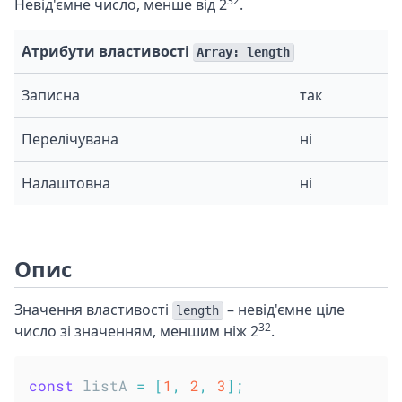
32
Невід'ємне число, менше від 2
.
Атрибути властивості
Array: length
Записна
так
Перелічувана
ні
Налаштовна
ні
Опис
Значення властивості
– невід'ємне ціле
length
32
число зі значенням, меншим ніж 2
.
const
 listA 
=
[
1
,
2
,
3
]
;