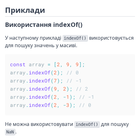
Приклади
Використання indexOf()
У наступному прикладі
використовується
indexOf()
для пошуку значень у масиві.
const
 array 
=
[
2
,
9
,
9
]
;
array
.
indexOf
(
2
)
;
// 0
array
.
indexOf
(
7
)
;
// -1
array
.
indexOf
(
9
,
2
)
;
// 2
array
.
indexOf
(
2
,
-
1
)
;
// -1
array
.
indexOf
(
2
,
-
3
)
;
// 0
Не можна використовувати
для пошуку
indexOf()
.
NaN