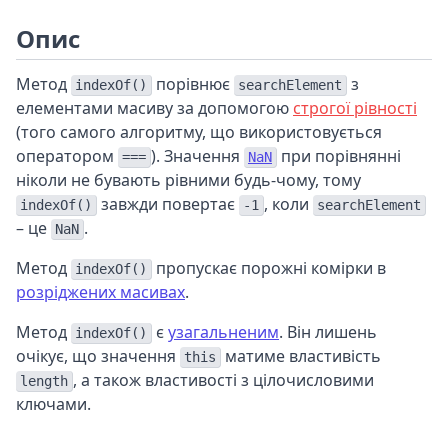
Опис
Метод
порівнює
з
indexOf()
searchElement
елементами масиву за допомогою
строгої рівності
(того самого алгоритму, що використовується
оператором
). Значення
при порівнянні
===
NaN
ніколи не бувають рівними будь-чому, тому
завжди повертає
, коли
indexOf()
-1
searchElement
– це
.
NaN
Метод
пропускає порожні комірки в
indexOf()
розріджених масивах
.
Метод
є
узагальненим
. Він лишень
indexOf()
очікує, що значення
матиме властивість
this
, а також властивості з цілочисловими
length
ключами.