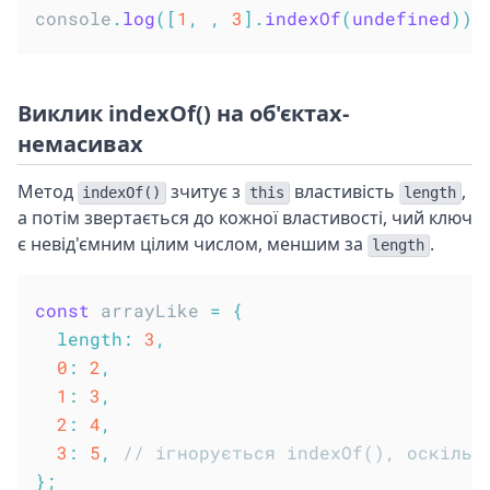
console
.
log
(
[
1
,
,
3
]
.
indexOf
(
undefined
)
)
;
Виклик indexOf() на об'єктах-
немасивах
Метод
зчитує з
властивість
,
indexOf()
this
length
а потім звертається до кожної властивості, чий ключ
є невід'ємним цілим числом, меншим за
.
length
const
 arrayLike 
=
{
length
:
3
,
0
:
2
,
1
:
3
,
2
:
4
,
3
:
5
,
// ігнорується indexOf(), оскільк
}
;