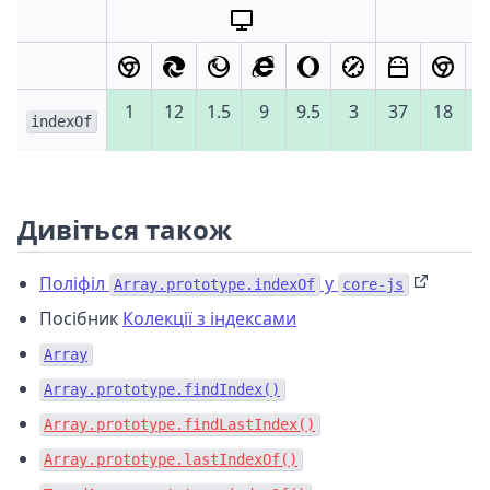
1
12
1.5
9
9.5
3
37
18
indexOf
Дивіться також
Поліфіл
у
Array.prototype.indexOf
core-js
Посібник
Колекції з індексами
Array
Array.prototype.findIndex()
Array.prototype.findLastIndex()
Array.prototype.lastIndexOf()