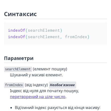
Синтаксис
indexOf
(
searchElement
)
indexOf
(
searchElement
,
 fromIndex
)
Параметри
(елемент пошуку)
searchElement
Шуканий у масиві елемент.
(від індексу)
Необов'язкове
fromIndex
Індекс від нуля для початку пошуку,
перетворений на ціле число
.
Від'ємний індекс рахується від кінця масиву: