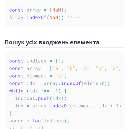
const
 array 
=
[
NaN
]
;
array
.
indexOf
(
NaN
)
;
// -1
Пошук усіх входжень елемента
const
 indices 
=
[
]
;
const
 array 
=
[
"a"
,
"b"
,
"a"
,
"c"
,
"a"
,
"
const
 element 
=
"a"
;
const
 idx 
=
 array
.
indexOf
(
element
)
;
while
(
idx 
!==
-
1
)
{
  indices
.
push
(
idx
)
;
  idx 
=
 array
.
indexOf
(
element
,
 idx 
+
1
)
;
}
console
.
log
(
indices
)
;
// [0, 2, 4]