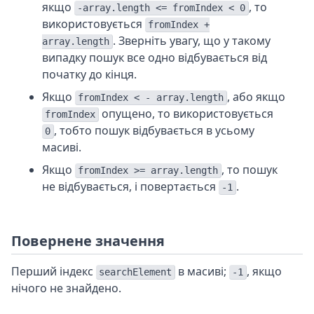
якщо
, то
-array.length <= fromIndex < 0
використовується
fromIndex +
. Зверніть увагу, що у такому
array.length
випадку пошук все одно відбувається від
початку до кінця.
Якщо
, або якщо
fromIndex < - array.length
опущено, то використовується
fromIndex
, тобто пошук відбувається в усьому
0
масиві.
Якщо
, то пошук
fromIndex >= array.length
не відбувається, і повертається
.
-1
Повернене значення
Перший індекс
в масиві;
, якщо
searchElement
-1
нічого не знайдено.