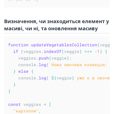
Визначення, чи знаходиться елемент у
масиві, чи ні, та оновлення масиву
function
updateVegetablesCollection
(
veggi
if
(
veggies
.
indexOf
(
veggie
)
===
-
1
)
{
    veggies
.
push
(
veggie
)
;
    console
.
log
(
`
Нова овочева колекція: 
$
}
else
{
    console
.
log
(
`
${
veggie
}
 уже є в овочев
}
}
const
 veggies 
=
[
"картопля"
,