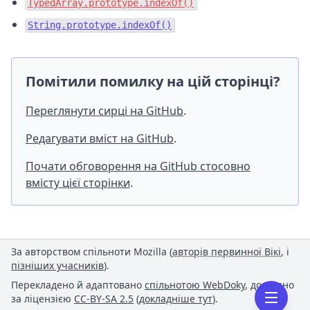
TypedArray.prototype.indexOf()
String.prototype.indexOf()
Помітили помилку на цій сторінці?
Переглянути сирці на GitHub
.
Редагувати вміст на GitHub
.
Почати обговорення на GitHub стосовно
вмісту цієї сторінки
.
За авторством спільноти Mozilla (
авторів первинної Вікі
, і
пізніших учасників
).
Перекладено й адаптовано
спільнотою WebDoky
, доступно
за ліцензією
CC-BY-SA 2.5
(
докладніше тут
).