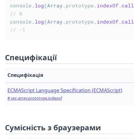
console
.
log
(
Array
.
prototype
.
indexOf
.
call
(
// 0
console
.
log
(
Array
.
prototype
.
indexOf
.
call
(
// -1
Специфікації
Специфікація
ECMAScript Language Specification (ECMAScript)
# sec-array.prototype.indexof
Сумісність з браузерами