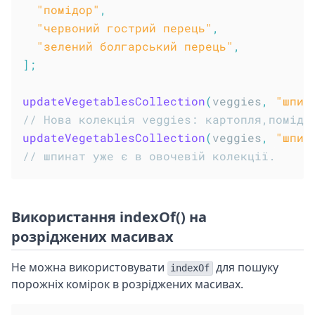
"помідор"
,
"червоний гострий перець"
,
"зелений болгарський перець"
,
]
;
updateVegetablesCollection
(
veggies
,
"шпин
// Нова колекція veggies: картопля,помідо
updateVegetablesCollection
(
veggies
,
"шпин
// шпинат уже є в овочевій колекції.
Використання indexOf() на
розріджених масивах
Не можна використовувати
для пошуку
indexOf
порожніх комірок в розріджених масивах.