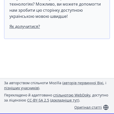
технологіях? Можливо, ви можете допомогти
нам зробити цю сторінку доступною
українською мовою швидше!
Як долучитися?
За авторством спільноти Mozilla (
авторів первинної Вікі
, і
пізніших учасників
).
Перекладено й адаптовано
спільнотою WebDoky
, доступно
за ліцензією
CC-BY-SA 2.5
(
докладніше тут
).
Оригінал статті