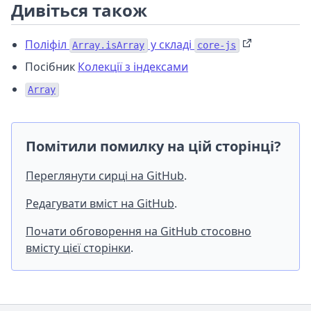
Дивіться також
Поліфіл
у складі
Array.isArray
core-js
Посібник
Колекції з індексами
Array
Помітили помилку на цій сторінці?
Переглянути сирці на GitHub
.
Редагувати вміст на GitHub
.
Почати обговорення на GitHub стосовно
вмісту цієї сторінки
.