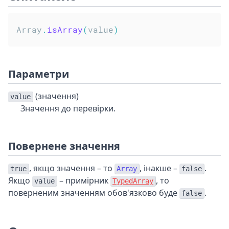
Array
.
isArray
(
value
)
Параметри
(значення)
value
Значення до перевірки.
Повернене значення
, якщо значення – то
, інакше –
.
true
Array
false
Якщо
– примірник
, то
value
TypedArray
поверненим значенням обов'язково буде
.
false