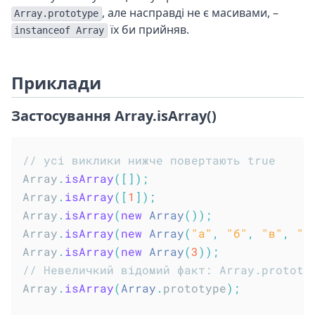
, але насправді не є масивами, –
Array.prototype
їх би прийняв.
instanceof Array
Приклади
Застосування Array.isArray()
// усі виклики нижче повертають true
Array
.
isArray
(
[
]
)
;
Array
.
isArray
(
[
1
]
)
;
Array
.
isArray
(
new
Array
(
)
)
;
Array
.
isArray
(
new
Array
(
"а"
,
"б"
,
"в"
,
"г
Array
.
isArray
(
new
Array
(
3
)
)
;
// Невеличкий відомий факт: Array.prototy
Array
.
isArray
(
Array
.
prototype
)
;