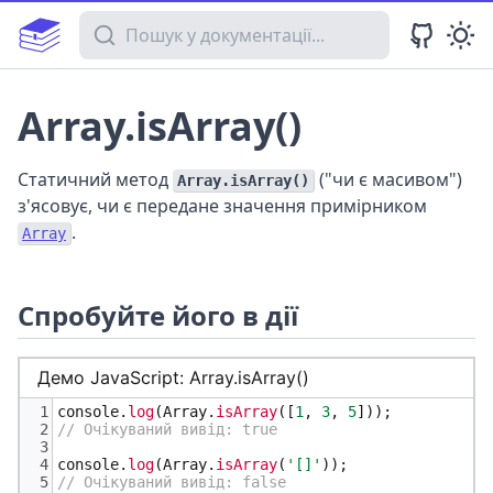
Пошук у документації
Array.isArray()
Статичний метод
("чи є масивом")
Array.isArray()
з'ясовує, чи є передане значення примірником
.
Array
Спробуйте його в дії