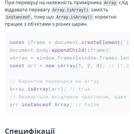
При перевірці на належність примірника
слід
Array
віддавати перевагу
замість
Array.isArray()
, тому що
коректно
instanceof
Array.isArray()
працює з об'єктами з різних царин.
const
 iframe 
=
 document
.
createElement
(
"if
document
.
body
.
appendChild
(
iframe
)
;
xArray 
=
 window
.
frames
[
window
.
frames
.
leng
const
 arr 
=
new
xArray
(
1
,
2
,
3
)
;
// [1,2,
// Коректна перевірка на Array
Array
.
isArray
(
arr
)
;
// true
// Вважається шкідливою практикою, адже н
arr 
instanceof
Array
;
// false
Специфікації