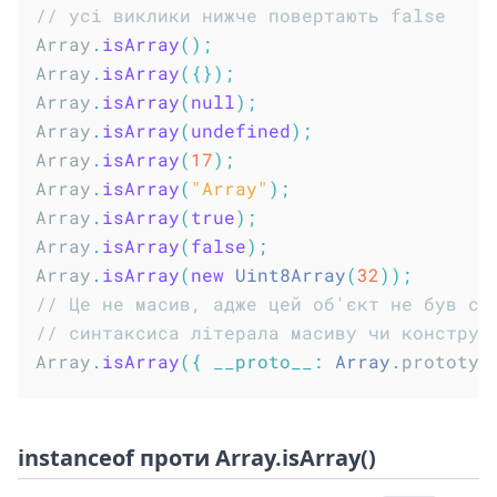
// усі виклики нижче повертають false
Array
.
isArray
(
)
;
Array
.
isArray
(
{
}
)
;
Array
.
isArray
(
null
)
;
Array
.
isArray
(
undefined
)
;
Array
.
isArray
(
17
)
;
Array
.
isArray
(
"Array"
)
;
Array
.
isArray
(
true
)
;
Array
.
isArray
(
false
)
;
Array
.
isArray
(
new
Uint8Array
(
32
)
)
;
// Це не масив, адже цей об'єкт не був ст
// синтаксиса літерала масиву чи конструк
Array
.
isArray
(
{
__proto__
:
Array
.
prototyp
instanceof проти Array.isArray()