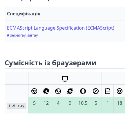
Специфікація
ECMAScript Language Specification (ECMAScript)
# sec-array.isarray
Сумісність із браузерами
5
12
4
9
10.5
5
1
18
isArray