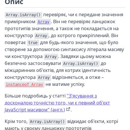
Опис
перевіряє, чи є передане значення
Array.isArray()
примірником
. Він не перевіряє ланцюжок
Array
прототипів значення, а також не покладається на
конструктор
, до котрого прикріплений. Він
Array
повертає
для будь-якого значення, що було
true
створене за допомогою синтаксису літерала масиву
чи конструктора
. Завдяки цьому можна
Array
безпечно застосовувати
до
Array.isArray()
міжцаринних об'єктів, для котрих ідентичність
конструктора
відрізняється, а отже –
Array
не матиме успіху.
instanceof Array
Більше подробиць у статті
"З'ясування з
досконалою точністю того, чи є певний об'єкт
JavaScript масивом" (англ.)
.
Крім того,
відкидає об'єкти, котрі
Array.isArray()
мають у своєму ланцюжку прототипів