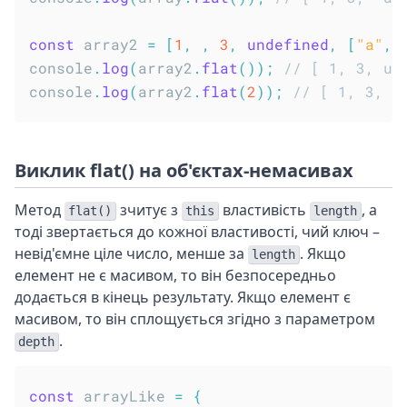
const
 array2 
=
[
1
,
,
3
,
undefined
,
[
"a"
,
console
.
log
(
array2
.
flat
(
)
)
;
// [ 1, 3, un
console
.
log
(
array2
.
flat
(
2
)
)
;
// [ 1, 3, u
Виклик flat() на об'єктах-немасивах
Метод
зчитує з
властивість
, а
flat()
this
length
тоді звертається до кожної властивості, чий ключ –
невід'ємне ціле число, менше за
. Якщо
length
елемент не є масивом, то він безпосередньо
додається в кінець результату. Якщо елемент є
масивом, то він сплощується згідно з параметром
.
depth
const
 arrayLike 
=
{