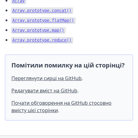
Array
Array.prototype.concat()
Array.prototype.flatMap()
Array.prototype.map()
Array.prototype.reduce()
Помітили помилку на цій сторінці?
Переглянути сирці на GitHub
.
Редагувати вміст на GitHub
.
Почати обговорення на GitHub стосовно
вмісту цієї сторінки
.