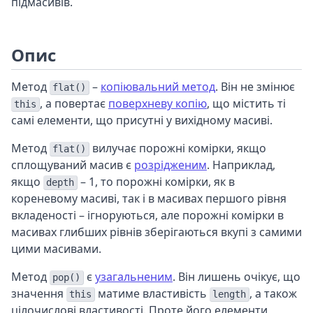
підмасивів.
Опис
Метод
–
копіювальний метод
. Він не змінює
flat()
, а повертає
поверхневу копію
, що містить ті
this
самі елементи, що присутні у вихідному масиві.
Метод
вилучає порожні комірки, якщо
flat()
сплощуваний масив є
розрідженим
. Наприклад,
якщо
– 1, то порожні комірки, як в
depth
кореневому масиві, так і в масивах першого рівня
вкладеності – ігноруються, але порожні комірки в
масивах глибших рівнів зберігаються вкупі з самими
цими масивами.
Метод
є
узагальненим
. Він лишень очікує, що
pop()
значення
матиме властивість
, а також
this
length
цілочислові властивості. Проте його елементи