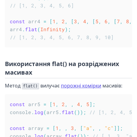
// [1, 2, 3, 4, 5, 6]
const
 arr4 
=
[
1
,
2
,
[
3
,
4
,
[
5
,
6
,
[
7
,
8
,
arr4
.
flat
(
Infinity
)
;
// [1, 2, 3, 4, 5, 6, 7, 8, 9, 10]
Використання flat() на розріджених
масивах
Метод
вилучає
порожні комірки
масивів:
flat()
const
 arr5 
=
[
1
,
2
,
,
4
,
5
]
;
console
.
log
(
arr5
.
flat
(
)
)
;
// [1, 2, 4, 5]
const
 array 
=
[
1
,
,
3
,
[
"a"
,
,
"c"
]
]
;
console
.
log
(
array
.
flat
(
)
)
;
// [ 1, 3, "a"