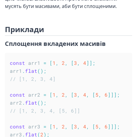
мусять бути масивами, аби бути сплощеними.
Приклади
Сплощення вкладених масивів
const
 arr1 
=
[
1
,
2
,
[
3
,
4
]
]
;
arr1
.
flat
(
)
;
// [1, 2, 3, 4]
const
 arr2 
=
[
1
,
2
,
[
3
,
4
,
[
5
,
6
]
]
]
;
arr2
.
flat
(
)
;
// [1, 2, 3, 4, [5, 6]]
const
 arr3 
=
[
1
,
2
,
[
3
,
4
,
[
5
,
6
]
]
]
;
arr3
.
flat
(
2
)
;