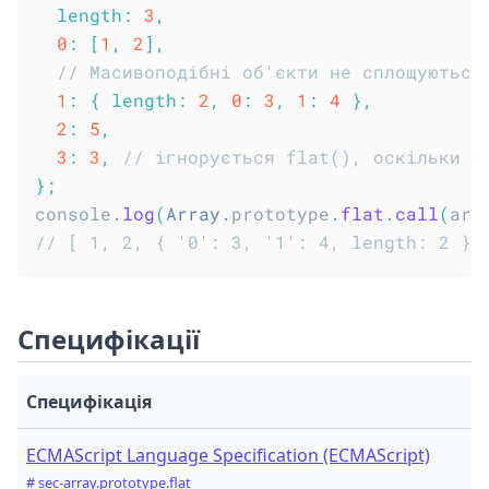
length
:
3
,
0
:
[
1
,
2
]
,
// Масивоподібні об'єкти не сплощуються
1
:
{
length
:
2
,
0
:
3
,
1
:
4
}
,
2
:
5
,
3
:
3
,
// ігнорується flat(), оскільки l
}
;
console
.
log
(
Array
.
prototype
.
flat
.
call
(
arr
// [ 1, 2, { '0': 3, '1': 4, length: 2 },
Специфікації
Специфікація
ECMAScript Language Specification (ECMAScript)
# sec-array.prototype.flat