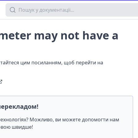
Пошук у документації
ameter may not have a
истайтеся цим посиланням, щоб перейти на
перекладом!
-технологіях? Можливо, ви можете допомогти нам
мовою швидше!