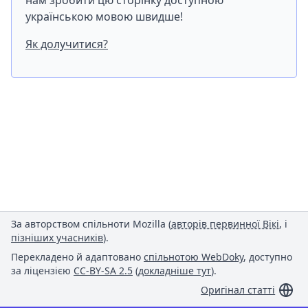
нам зробити цю сторінку доступною
українською мовою швидше!
Як долучитися?
За авторством спільноти Mozilla (
авторів первинної Вікі
, і
пізніших учасників
).
Перекладено й адаптовано
спільнотою WebDoky
, доступно
за ліцензією
CC-BY-SA 2.5
(
докладніше тут
).
Оригінал статті