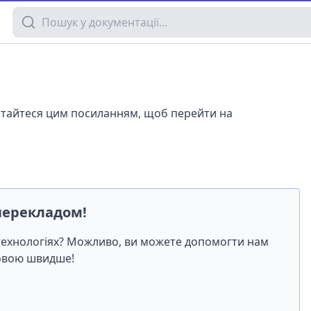
Пошук у документації
истайтеся цим посиланням, щоб перейти на
перекладом!
-технологіях? Можливо, ви можете допомогти нам
мовою швидше!