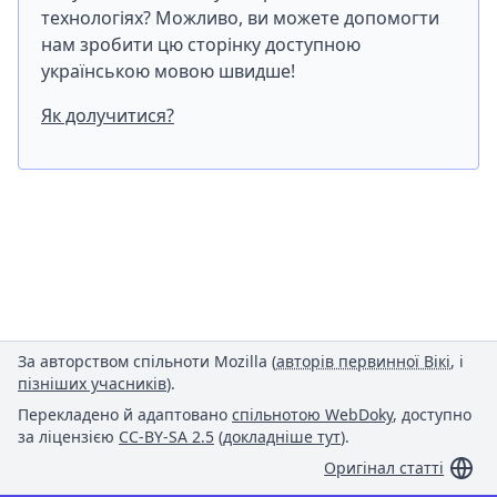
технологіях? Можливо, ви можете допомогти
нам зробити цю сторінку доступною
українською мовою швидше!
Як долучитися?
За авторством спільноти Mozilla (
авторів первинної Вікі
, і
пізніших учасників
).
Перекладено й адаптовано
спільнотою WebDoky
, доступно
за ліцензією
CC-BY-SA 2.5
(
докладніше тут
).
Оригінал статті