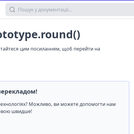
Пошук у документації
ototype.round()
истайтеся цим посиланням, щоб перейти на
перекладом!
-технологіях? Можливо, ви можете допомогти нам
мовою швидше!