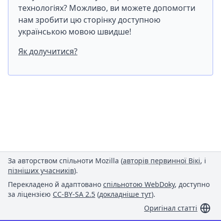
технологіях? Можливо, ви можете допомогти
нам зробити цю сторінку доступною
українською мовою швидше!
Як долучитися?
За авторством спільноти Mozilla (
авторів первинної Вікі
, і
пізніших учасників
).
Перекладено й адаптовано
спільнотою WebDoky
, доступно
за ліцензією
CC-BY-SA 2.5
(
докладніше тут
).
Оригінал статті