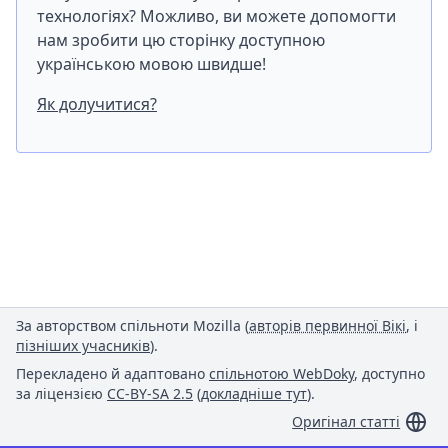
технологіях? Можливо, ви можете допомогти
нам зробити цю сторінку доступною
українською мовою швидше!
Як долучитися?
За авторством спільноти Mozilla (
авторів первинної Вікі
, і
пізніших учасників
).
Перекладено й адаптовано
спільнотою WebDoky
, доступно
за ліцензією
CC-BY-SA 2.5
(
докладніше тут
).
Оригінал статті