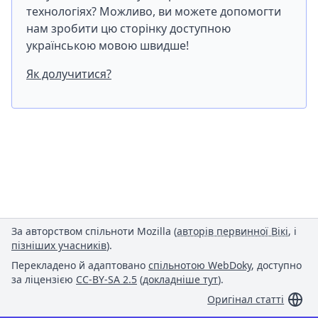
технологіях? Можливо, ви можете допомогти
нам зробити цю сторінку доступною
українською мовою швидше!
Як долучитися?
За авторством спільноти Mozilla (
авторів первинної Вікі
, і
пізніших учасників
).
Перекладено й адаптовано
спільнотою WebDoky
, доступно
за ліцензією
CC-BY-SA 2.5
(
докладніше тут
).
Оригінал статті