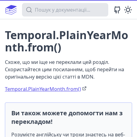
Пошук у документації
Temporal.PlainYearMo
nth.from()
Схоже, що ми іще не переклали цей розділ.
Скористайтеся цим посиланням, щоб перейти на
оригінальну версію цієї статті в MDN.
Temporal.PlainYearMonth.from()
Ви також можете допомогти нам з
перекладом!
Розумієте англійську чи трохи знаєтесь на веб-