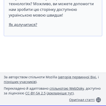
технологіях? Можливо, ви можете допомогти
нам зробити цю сторінку доступною
українською мовою швидше!
Як долучитися?
За авторством спільноти Mozilla (
авторів первинної Вікі
, і
пізніших учасників
).
Перекладено й адаптовано
спільнотою WebDoky
, доступно
за ліцензією
CC-BY-SA 2.5
(
докладніше тут
).
Оригінал статті