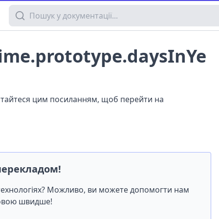
Пошук у документації
ime.prototype.daysInYe
истайтеся цим посиланням, щоб перейти на
перекладом!
-технологіях? Можливо, ви можете допомогти нам
мовою швидше!