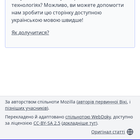
технологіях? Можливо, ви можете допомогти
нам зробити цю сторінку доступною
українською мовою швидше!
Як долучитися?
За авторством спільноти Mozilla (
авторів первинної Вікі
, і
пізніших учасників
).
Перекладено й адаптовано
спільнотою WebDoky
, доступно
за ліцензією
CC-BY-SA 2.5
(
докладніше тут
).
Оригінал статті