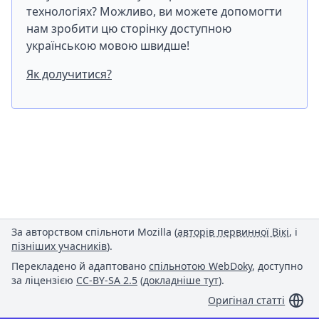
технологіях? Можливо, ви можете допомогти
нам зробити цю сторінку доступною
українською мовою швидше!
Як долучитися?
За авторством спільноти Mozilla (
авторів первинної Вікі
, і
пізніших учасників
).
Перекладено й адаптовано
спільнотою WebDoky
, доступно
за ліцензією
CC-BY-SA 2.5
(
докладніше тут
).
Оригінал статті