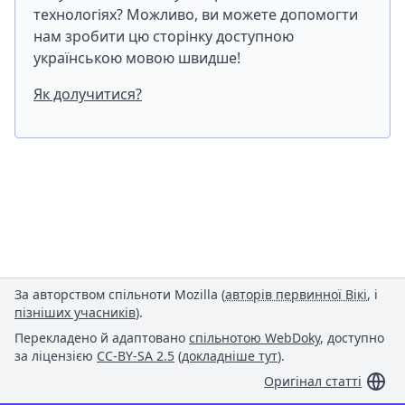
технологіях? Можливо, ви можете допомогти
нам зробити цю сторінку доступною
українською мовою швидше!
Як долучитися?
За авторством спільноти Mozilla (
авторів первинної Вікі
, і
пізніших учасників
).
Перекладено й адаптовано
спільнотою WebDoky
, доступно
за ліцензією
CC-BY-SA 2.5
(
докладніше тут
).
Оригінал статті