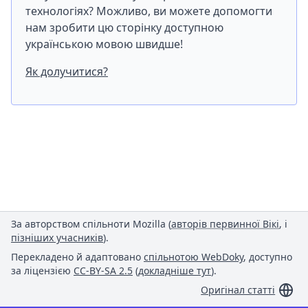
технологіях? Можливо, ви можете допомогти
нам зробити цю сторінку доступною
українською мовою швидше!
Як долучитися?
За авторством спільноти Mozilla (
авторів первинної Вікі
, і
пізніших учасників
).
Перекладено й адаптовано
спільнотою WebDoky
, доступно
за ліцензією
CC-BY-SA 2.5
(
докладніше тут
).
Оригінал статті