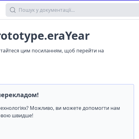
Пошук у документації
rototype.eraYear
истайтеся цим посиланням, щоб перейти на
перекладом!
-технологіях? Можливо, ви можете допомогти нам
мовою швидше!