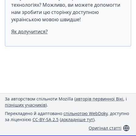
технологіях? Можливо, ви можете допомогти
нам зробити цю сторінку доступною
українською мовою швидше!
Як долучитися?
За авторством спільноти Mozilla (
авторів первинної Вікі
, і
пізніших учасників
).
Перекладено й адаптовано
спільнотою WebDoky
, доступно
за ліцензією
CC-BY-SA 2.5
(
докладніше тут
).
Оригінал статті