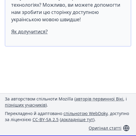
технологіях? Можливо, ви можете допомогти
нам зробити цю сторінку доступною
українською мовою швидше!
Як долучитися?
За авторством спільноти Mozilla (
авторів первинної Вікі
, і
пізніших учасників
).
Перекладено й адаптовано
спільнотою WebDoky
, доступно
за ліцензією
CC-BY-SA 2.5
(
докладніше тут
).
Оригінал статті