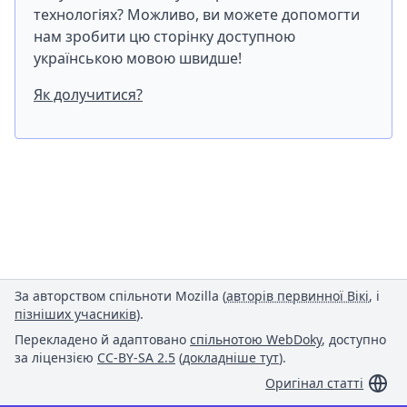
технологіях? Можливо, ви можете допомогти
нам зробити цю сторінку доступною
українською мовою швидше!
Як долучитися?
За авторством спільноти Mozilla (
авторів первинної Вікі
, і
пізніших учасників
).
Перекладено й адаптовано
спільнотою WebDoky
, доступно
за ліцензією
CC-BY-SA 2.5
(
докладніше тут
).
Оригінал статті