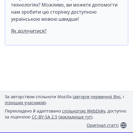
технологіях? Можливо, ви можете допомогти
нам зробити цю сторінку доступною
українською мовою швидше!
Як долучитися?
За авторством спільноти Mozilla (
авторів первинної Вікі
, і
пізніших учасників
).
Перекладено й адаптовано
спільнотою WebDoky
, доступно
за ліцензією
CC-BY-SA 2.5
(
докладніше тут
).
Оригінал статті